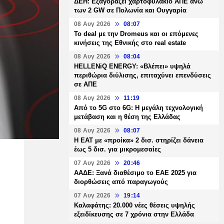
ΔΕΗ: Εξαγοράζει χαρτοφυλάκιο ΑΠΕ άνω
των 2 GW σε Πολωνία και Ουγγαρία
08 Αυγ 2026
08:07
Το deal με την Dromeus και οι επόμενες
κινήσεις της Εθνικής στο real estate
08 Αυγ 2026
08:04
HELLENiQ ENERGY: «Βλέπει» υψηλά
περιθώρια διύλισης, επιταχύνει επενδύσεις
σε ΑΠΕ
08 Αυγ 2026
11:19
Από το 5G στο 6G: Η μεγάλη τεχνολογική
μετάβαση και η θέση της Ελλάδας
08 Αυγ 2026
08:07
Η ΕΑΤ με «προίκα» 2 δισ. στηρίζει δάνεια
έως 5 δισ. για μικρομεσαίες
07 Αυγ 2026
20:46
ΑΑΔΕ: Ξανά διαθέσιμο το ΕΑΕ 2025 για
διορθώσεις από παραγωγούς
07 Αυγ 2026
19:14
Καλαφάτης: 20.000 νέες θέσεις υψηλής
εξειδίκευσης σε 7 χρόνια στην Ελλάδα