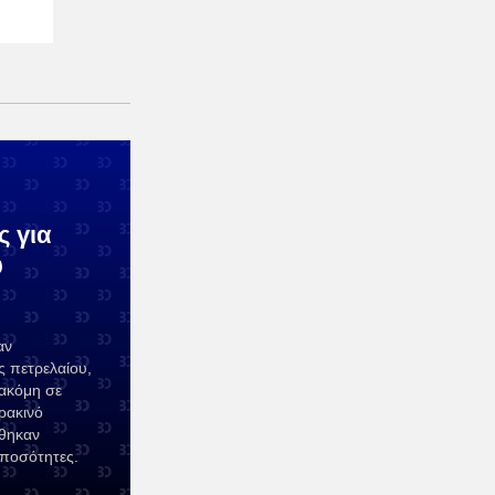
ς για
ύ
αν
ς πετρελαίου,
 ακόμη σε
ρακινό
όθηκαν
 ποσότητες.