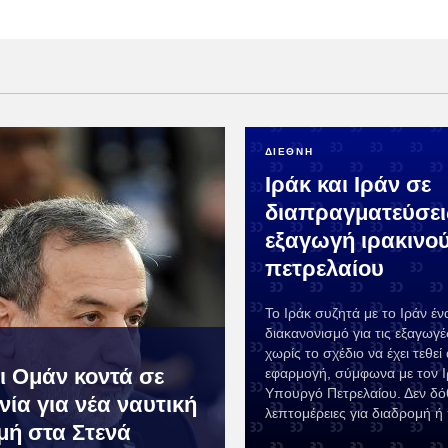
ΔΙΕΘΝΗ
Ιράκ και Ιράν σε
διαπραγματεύσει
εξαγωγή ιρακινο
πετρελαίου
Το Ιράκ συζητά με το Ιράν έν
διακανονισμό για τις εξαγωγέ
χωρίς το σχέδιο να έχει τεθεί
αι Ομάν κοντά σε
εφαρμογή, σύμφωνα με τον Ι
Υπουργό Πετρελαίου. Δεν δ
ία για νέα ναυτική
λεπτομέρειες για διαδρομή ή
μή στα Στενά