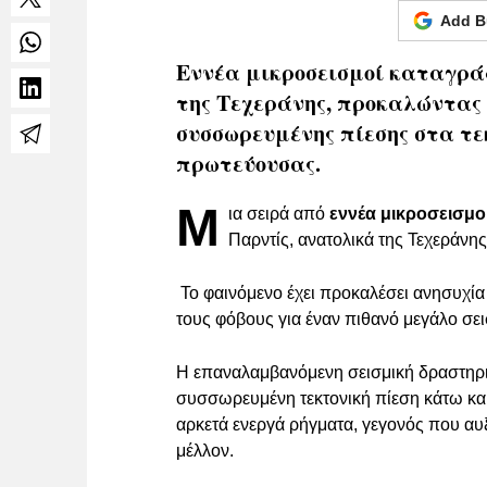
Add B
Εννέα μικροσεισμοί καταγρά
της Τεχεράνης, προκαλώντας 
συσσωρευμένης πίεσης στα τε
πρωτεύουσας.
Μ
ια σειρά από
εννέα μικροσεισμο
Παρντίς, ανατολικά της Τεχεράνη
Το φαινόμενο έχει προκαλέσει ανησυχία
τους φόβους για έναν πιθανό μεγάλο σε
Η επαναλαμβανόμενη σεισμική δραστηριό
συσσωρευμένη τεκτονική πίεση κάτω και
αρκετά ενεργά ρήγματα, γεγονός που αυ
μέλλον.