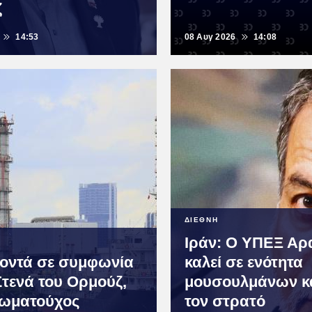
ζ
14:53
08 Αυγ 2026
14:08
ΔΙΕΘΝΗ
Ιράν: Ο ΥΠΕΞ Αρ
οντά σε συμφωνία
καλεί σε ενότητα
Στενά του Ορμούζ,
μουσουλμάνων κα
ξιωματούχος
τον στρατό