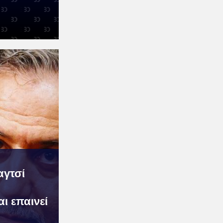
αγτσί
ι επαινεί