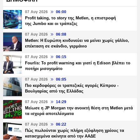
07 Αυγ 2026
06:00
Profit taking, το story της Metlen, η επιστροφή
της Jumbo και οι τράπεζες
07 Αυγ 2026
06:08
Metlen: Η Ευρώπη κινδυνεύει να μείνει χωρίς γάλλιο,
επέκταση σε σκάνδιο, γερμάνιο
07 Αυγ 2026
06:15
Fourlis: Το profit warning και γιατί η Edison βλέπει το
ποτήρι μισογεμάτο
07 Αυγ 2026
06:05
Πιο κερδοφόρες οι τραπεζικές αγορές Κύπρου -
Βουλγαρίας από της Ελλάδας
07 Αυγ 2026
14:29
Μείωσε η JP Morgan την ανοικτή θέση στη Metlen μετά
τα ισχυρά αποτελέσματα
07 Αυγ 2026
06:22
Πώς πωλούνται χωρίς πλήρη εξόφληση χρέους τα
κατασχεμένα ακίνητα από την ΑΑΔΕ