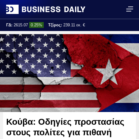
ΓΔ:
2615.07
0.25%
Τζίρος:
239.11 εκ. €
Τελ. ενημέρωση:
17:25:01
Κούβα: Οδηγίες προστασίας
στους πολίτες για πιθανή