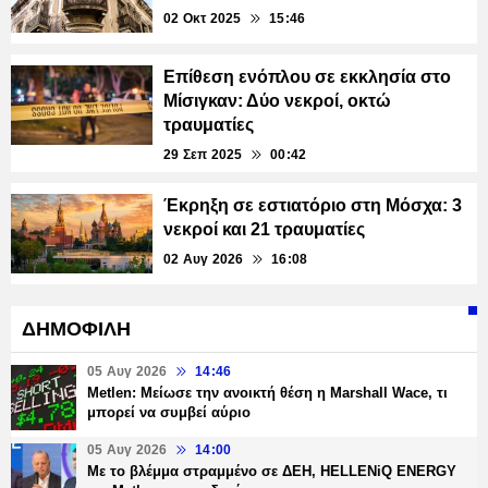
02 Οκτ 2025
15:46
Επίθεση ενόπλου σε εκκλησία στο
Μίσιγκαν: Δύο νεκροί, οκτώ
τραυματίες
29 Σεπ 2025
00:42
Έκρηξη σε εστιατόριο στη Μόσχα: 3
νεκροί και 21 τραυματίες
02 Αυγ 2026
16:08
ΔΗΜΟΦΙΛΗ
05 Αυγ 2026
14:46
Metlen: Μείωσε την ανοικτή θέση η Marshall Wace, τι
μπορεί να συμβεί αύριο
05 Αυγ 2026
14:00
Με το βλέμμα στραμμένο σε ΔΕΗ, HELLENiQ ENERGY