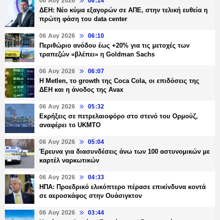
06 Αυγ 2026
06:14
ΔΕΗ: Νέο κύμα εξαγορών σε ΑΠΕ, στην τελική ευθεία η
πρώτη φάση του data center
06 Αυγ 2026
06:10
Περιθώριο ανόδου έως +20% για τις μετοχές των
τραπεζών «βλέπει» η Goldman Sachs
06 Αυγ 2026
06:07
H Metlen, το growth της Coca Cola, οι επιδόσεις της
ΔΕΗ και η άνοδος της Avax
06 Αυγ 2026
05:32
Εκρήξεις σε πετρελαιοφόρο στο στενό του Ορμούζ,
αναφέρει το UKMTO
06 Αυγ 2026
05:04
Έρευνα για διασυνδέσεις άνω των 100 αστυνομικών με
καρτέλ ναρκωτικών
06 Αυγ 2026
04:33
ΗΠΑ: Προεδρικό ελικόπτερο πέρασε επικίνδυνα κοντά
σε αεροσκάφος στην Ουάσιγκτον
06 Αυγ 2026
03:44