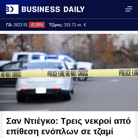
ΓΔ:
2623.91
-0.18%
Τζίρος:
315.71 εκ. €
Τελ. ενημέρωση:
17:25:04
Σαν Ντιέγκο: Τρεις νεκροί από
επίθεση ενόπλων σε τζαμί