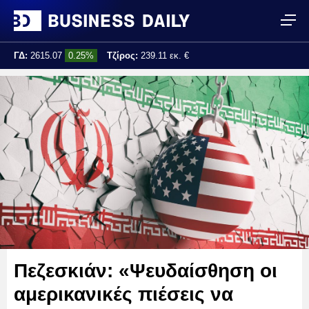
ΓΔ:
2615.07
0.25%
Τζίρος:
239.11 εκ. €
Τελ. ενημέρωση:
17:25:01
Πεζεσκιάν: «Ψευδαίσθηση οι
αμερικανικές πιέσεις να