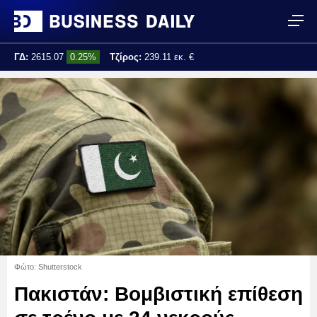
ΓΔ:
2615.07
0.25%
Τζίρος:
239.11 εκ. €
Τελ. ενημέρωση:
17:25:01
Φώτο: Shutterstock
Πακιστάν: Βομβιστική επίθεση