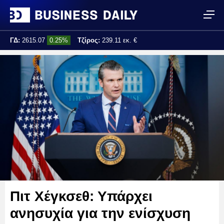
ΓΔ:
2615.07
0.25%
Τζίρος:
239.11 εκ. €
Τελ. ενημέρωση:
17:25:01
Πιτ Χέγκσεθ: Υπάρχει
ανησυχία για την ενίσχυση