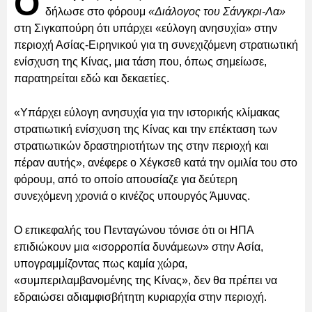
Ο
δήλωσε στο φόρουμ
«Διάλογος του Σάνγκρι-Λα»
στη Σιγκαπούρη ότι υπάρχει «εύλογη ανησυχία» στην
περιοχή Ασίας-Ειρηνικού για τη συνεχιζόμενη στρατιωτική
ενίσχυση της Κίνας, μια τάση που, όπως σημείωσε,
παρατηρείται εδώ και δεκαετίες.
«Υπάρχει εύλογη ανησυχία για την ιστορικής κλίμακας
στρατιωτική ενίσχυση της Κίνας και την επέκταση των
στρατιωτικών δραστηριοτήτων της στην περιοχή και
πέραν αυτής», ανέφερε ο Χέγκσεθ κατά την ομιλία του στο
φόρουμ, από το οποίο απουσίαζε για δεύτερη
συνεχόμενη χρονιά ο κινέζος υπουργός Άμυνας.
Ο επικεφαλής του Πενταγώνου τόνισε ότι οι ΗΠΑ
επιδιώκουν μια «ισορροπία δυνάμεων» στην Ασία,
υπογραμμίζοντας πως καμία χώρα,
«συμπεριλαμβανομένης της Κίνας», δεν θα πρέπει να
εδραιώσει αδιαμφισβήτητη κυριαρχία στην περιοχή.