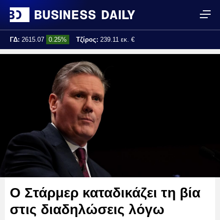
ΓΔ:
2615.07
0.25%
Τζίρος:
239.11 εκ. €
Τελ. ενημέρωση:
17:25:01
Ο Στάρμερ καταδικάζει τη βία
στις διαδηλώσεις λόγω