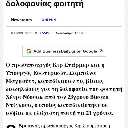
δολοφονίας φοιτητή
Newsroom
ΔΙΕΘΝΗ
03 Ιουν 2026
15:45
16:31
Ανανεώθηκε:
Add BusinessDaily.gr on
Google
Ο πρωθυπουργός Κιρ Στάρμερ και η
Υπουργός Εσωτερικών, Σαμπάνα
Μαχμούντ, καταδίκασαν τις βίαιες
διαδηλώσεις για τη δολοφονία του φοιτητή
Χένρι Νόουακ από τον 23χρονο Βίκουμ
Ντίγκουα, ο οποίος καταδικάστηκε σε
ισόβια με ελάχιστη ποινή τα 21 χρόνια.
Βρετανός
πρωθυπουργός Κιρ Στάρμερ και η