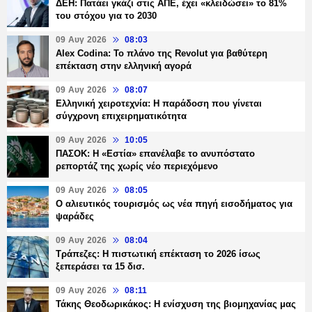
ΔΕΗ: Πατάει γκάζι στις ΑΠΕ, έχει «κλειδώσει» το 81%
του στόχου για το 2030
09 Αυγ 2026
08:03
Alex Codina: Το πλάνο της Revolut για βαθύτερη
επέκταση στην ελληνική αγορά
09 Αυγ 2026
08:07
Ελληνική χειροτεχνία: Η παράδοση που γίνεται
σύγχρονη επιχειρηματικότητα
09 Αυγ 2026
10:05
ΠΑΣΟΚ: Η «Εστία» επανέλαβε το ανυπόστατο
ρεπορτάζ της χωρίς νέο περιεχόμενο
09 Αυγ 2026
08:05
Ο αλιευτικός τουρισμός ως νέα πηγή εισοδήματος για
ψαράδες
09 Αυγ 2026
08:04
Τράπεζες: H πιστωτική επέκταση το 2026 ίσως
ξεπεράσει τα 15 δισ.
09 Αυγ 2026
08:11
Τάκης Θεοδωρικάκος: Η ενίσχυση της βιομηχανίας μας