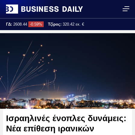
ΓΔ:
2608.44
-0.59%
Τζίρος:
320.42 εκ. €
Τελ. ενημέρωση:
17:25:02
Ισραηλινές ένοπλες δυνάμεις:
Νέα επίθεση ιρανικών