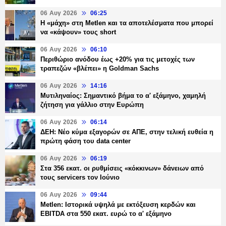
06 Αυγ 2026
06:25
H «μάχη» στη Metlen και τα αποτελέσματα που μπορεί
να «κάψουν» τους short
06 Αυγ 2026
06:10
Περιθώριο ανόδου έως +20% για τις μετοχές των
τραπεζών «βλέπει» η Goldman Sachs
06 Αυγ 2026
14:16
Μυτιληναίος: Σημαντικό βήμα το α' εξάμηνο, χαμηλή
ζήτηση για γάλλιο στην Ευρώπη
06 Αυγ 2026
06:14
ΔΕΗ: Νέο κύμα εξαγορών σε ΑΠΕ, στην τελική ευθεία η
πρώτη φάση του data center
06 Αυγ 2026
06:19
Στα 356 εκατ. οι ρυθμίσεις «κόκκινων» δάνειων από
τους servicers τον Ιούνιο
06 Αυγ 2026
09:44
Metlen: Ιστορικά υψηλά με εκτόξευση κερδών και
EBITDA στα 550 εκατ. ευρώ το α' εξάμηνο