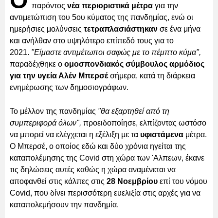
Ο
παρόντος
νέα περιοριστικά μέτρα
για την
αντιμετώπιση του 5ου κύματος της πανδημίας, ενώ οι
ημερήσιες μολύνσεις
τετραπλασιάστηκαν
σε ένα μήνα
και ανήλθαν στο υψηλότερο επίπεδό τους για το
2021.
"Είμαστε αντιμέτωποι σαφώς με το πέμπτο κύμα",
παραδέχθηκε ο
ομοσπονδιακός σύμβουλος αρμόδιος
για την υγεία Αλέν Μπερσέ
σήμερα, κατά τη διάρκεια
ενημέρωσης των δημοσιογράφων.
Το μέλλον της πανδημίας
"θα εξαρτηθεί από τη
συμπεριφορά όλων",
προειδοποίησε, ελπίζοντας ωστόσο
να μπορεί να ελέγχεται η εξέλιξη με τα
υφιστάμενα
μέτρα.
Ο Μπερσέ, ο οποίος εδώ και δύο χρόνια ηγείται της
καταπολέμησης της Covid στη χώρα των 'Αλπεων, έκανε
τις δηλώσεις αυτές καθώς η χώρα αναμένεται να
αποφανθεί στις κάλπες στις
28 Νοεμβρίου
επί του νόμου
Covid, που δίνει περισσότερη ευελιξία στις αρχές για να
καταπολεμήσουν την πανδημία.