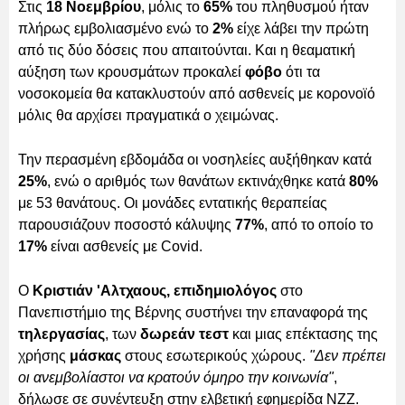
Στις
18 Νοεμβρίου
, μόλις το
65%
του πληθυσμού ήταν
πλήρως εμβολιασμένο ενώ το
2%
είχε λάβει την πρώτη
από τις δύο δόσεις που απαιτούνται. Και η θεαματική
αύξηση των κρουσμάτων προκαλεί
φόβο
ότι τα
νοσοκομεία θα κατακλυστούν από ασθενείς με κορονοϊό
μόλις θα αρχίσει πραγματικά ο χειμώνας.
Την περασμένη εβδομάδα οι νοσηλείες αυξήθηκαν κατά
25%
, ενώ ο αριθμός των θανάτων εκτινάχθηκε κατά
80%
με 53 θανάτους. Οι μονάδες εντατικής θεραπείας
παρουσιάζουν ποσοστό κάλυψης
77%
, από το οποίο το
17%
είναι ασθενείς με Covid.
Ο
Κριστιάν 'Αλτχαους, επιδημιολόγος
στο
Πανεπιστήμιο της Βέρνης συστήνει την επαναφορά της
τηλεργασίας
, των
δωρεάν τεστ
και μιας επέκτασης της
χρήσης
μάσκας
στους εσωτερικούς χώρους.
"Δεν πρέπει
οι ανεμβολίαστοι να κρατούν όμηρο την κοινωνία"
,
δήλωσε σε συνέντευξη στην ελβετική εφημερίδα NZZ.