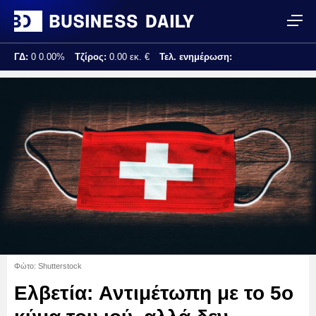
ΓΔ:
0
0.00%
Τζίρος:
0.00 εκ. €
Τελ. ενημέρωση:
Φώτο: Shutterstock
Ελβετία: Aντιμέτωπη με το 5ο