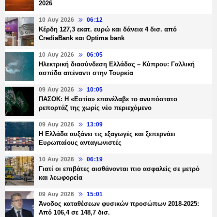
2026
10 Αυγ 2026
06:12
Κέρδη 127,3 εκατ. ευρώ και δάνεια 4 δισ. από
CrediaBank και Optima bank
10 Αυγ 2026
06:05
Ηλεκτρική διασύνδεση Ελλάδας – Κύπρου: Γαλλική
ασπίδα απέναντι στην Τουρκία
09 Αυγ 2026
10:05
ΠΑΣΟΚ: Η «Εστία» επανέλαβε το ανυπόστατο
ρεπορτάζ της χωρίς νέο περιεχόμενο
09 Αυγ 2026
13:09
Η Ελλάδα αυξάνει τις εξαγωγές και ξεπερνάει
Ευρωπαίους ανταγωνιστές
10 Αυγ 2026
06:19
Γιατί οι επιβάτες αισθάνονται πιο ασφαλείς σε μετρό
και λεωφορεία
09 Αυγ 2026
15:01
Άνοδος καταθέσεων φυσικών προσώπων 2018-2025:
Από 106,4 σε 148,7 δισ.