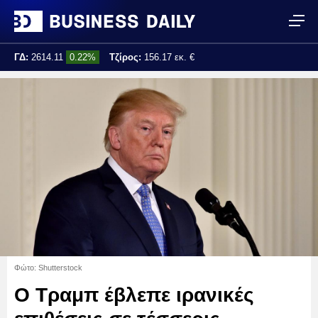
ΓΔ:
2614.11
0.22%
Τζίρος:
156.17 εκ. €
Τελ. ενημέρωση:
16:18:35
Φώτο: Shutterstock
Ο Τραμπ έβλεπε ιρανικές