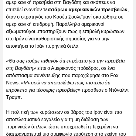
αμερικανική πρεσβεία στη Βαγδάτη και σκόπευε να
επιτεθεί εναντίον
τεσσάρων αμερικανικών πρεσβειών
,
όταν ο στρατηγός του Κασέμ Σουλεϊμανί σκοτώθηκε σε
αμερικανική επιδρομή. Παράλληλα αμερικανοί
αξιωματούχοι υποστηρίζουν πως η επιβολή κυρώσεων
στο Ιράν είναι καθοριστικής σημασίας για να μην
αποκτήσει το Ιράν πυρηνικά όπλα.
«Θα σας πούμε πιθανόν ότι επρόκειτο για την πρεσβεία
στη Βαγδάτη»
είπε ο Αμερικανός πρόεδρος, σε ένα
απόσπασμα συνέντευξης που παραχώρησε στο Fox
News.
«Μπορώ να αποκαλύψω πως πιστεύω ότι
επρόκειτο για τέσσερις πρεσβείες»
πρόσθεσε ο Ντόναλντ
Τραμπ.
Η πολιτική των κυρώσεων σε βάρος του Ιράν είναι πιο
αποτελεσματικό εργαλείο για τη μη διάδοση των
πυρηνικών όπλων, ώστε υποχρεωθεί η Τεχεράνη να
διαπραγματευτεί μια συμφωνία ευρύτερη από εκείνη του