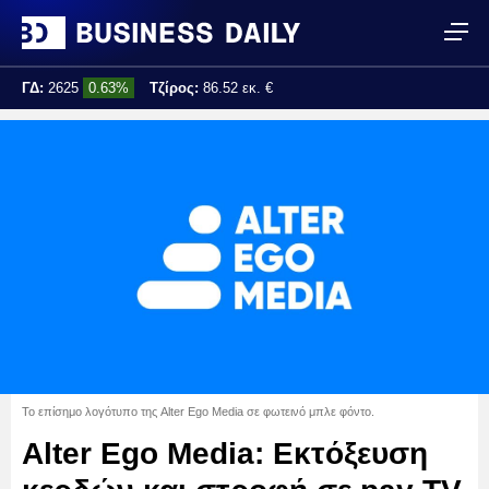
ΓΔ:
2625
0.63%
Τζίρος:
86.52 εκ. €
Τελ. ενημέρωση:
13:44:35
Το επίσημο λογότυπο της Alter Ego Media σε φωτεινό μπλε φόντο.
Alter Ego Media: Eκτόξευση