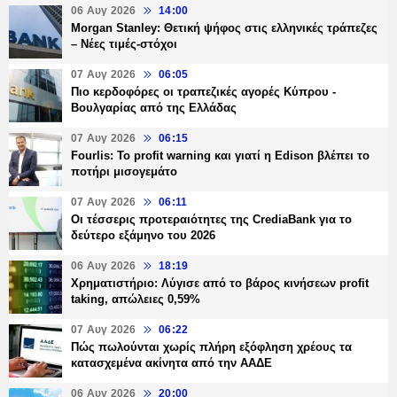
06 Αυγ 2026
14:00
Morgan Stanley: Θετική ψήφος στις ελληνικές τράπεζες
– Νέες τιμές-στόχοι
07 Αυγ 2026
06:05
Πιο κερδοφόρες οι τραπεζικές αγορές Κύπρου -
Βουλγαρίας από της Ελλάδας
07 Αυγ 2026
06:15
Fourlis: Το profit warning και γιατί η Edison βλέπει το
ποτήρι μισογεμάτο
07 Αυγ 2026
06:11
Οι τέσσερις προτεραιότητες της CrediaBank για το
δεύτερο εξάμηνο του 2026
06 Αυγ 2026
18:19
Χρηματιστήριο: Λύγισε από το βάρος κινήσεων profit
taking, απώλειες 0,59%
07 Αυγ 2026
06:22
Πώς πωλούνται χωρίς πλήρη εξόφληση χρέους τα
κατασχεμένα ακίνητα από την ΑΑΔΕ
06 Αυγ 2026
20:00