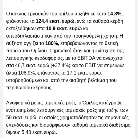
Ο κύκλος εργασιών του ομίλου αυξήθηκε κατά
14,8%,
φτάνοντας τα
124,4 εκατ. ευρώ
, ενώ τα καθαρά κέρδη
εκτοξεύθηκαν στα
10,9 εκατ. ευρώ
και
υπερδιπλασιάστηκαν από την προηγούμενη χρήση. Η
αύξηση αγγίζει το
180%,
επιβεβαιώνοντας τη θετική
πορεία του Ομίλου. Σημαντική ήταν και η ενίσχυση της
λειτουργικής κερδοφορίας, με το EBITDA να ανέρχεται
στα 46,7 εκατ. ευρώ (+37,4%) και το EBIT να σημειώνει
άλμα 108,9%, φτάνοντας τα 17,1 εκατ. ευρώ,
υποβοηθούμενο και από την αισθητή βελτίωση του
περιθωρίου κέρδους.
Αναφορικά με τις ταμειακές ροές, ο Όμιλος κατέγραψε
ενοποιημένες λειτουργικές ταμειακές ροές της τάξης των
50 εκατ. ευρώ, οι οποίες χρηματοδότησαν τις σημαντικές
επενδύσεις και διαμόρφωσαν καθαρά ταμειακά διαθέσιμα
ύψους 5,43 εκατ. ευρώ.