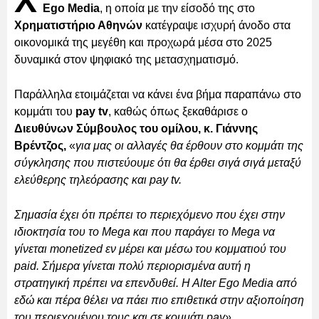
Χ
Ego Media
, η οποία με την είσοδό της στο
Χρηματιστήριο Αθηνών
κατέγραψε ισχυρή άνοδο στα
οικονομικά της μεγέθη και προχωρά μέσα στο 2025
δυναμικά στον ψηφιακό της μετασχηματισμό.
Παράλληλα ετοιμάζεται να κάνει ένα βήμα παραπάνω στο
κομμάτι του
pay tv
, καθώς όπως ξεκαθάρισε ο
Διευθύνων Σύμβουλος του ομίλου, κ. Γιάννης
Βρέντζος,
«
για μας οι αλλαγές θα έρθουν στο κομμάτι της
σύγκλησης που πιστεύουμε ότι θα έρθει σιγά σιγά μεταξύ
ελεύθερης τηλεόρασης και pay tv.
Σημασία έχει ότι πρέπει το περιεχόμενο που έχει στην
ιδιοκτησία του το Mega και που παράγει το Mega να
γίνεται monetized εν μέρει και μέσω του κομματιού του
paid. Σήμερα γίνεται πολύ περιορισμένα αυτή η
στρατηγική πρέπει να επενδυθεί. H Alter Ego Media από
εδώ και πέρα θέλει να πάει πιο επιθετικά στην αξιοποίηση
του περιεχομένου τους και σε κομμάτι pay».