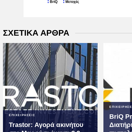
BriQ
Μετοχές
ΣΧΕΤΙΚΑ ΑΡΘΡΑ
ΕΠΙΧΕΙΡΗΣΕ
BriQ Pr
ΕΠΙΧΕΙΡΗΣΕΙΣ
Trastor: Αγορά ακινήτου
Διατήρ