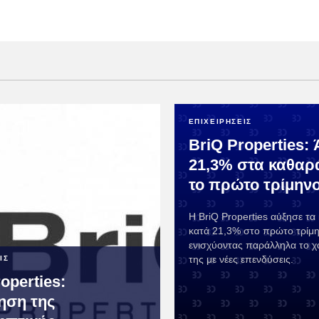
ΕΠΙΧΕΙΡΗΣΕΙΣ
BriQ Properties:
21,3% στα καθαρ
το πρώτο τρίμην
Η BriQ Properties αύξησε τα
κατά 21,3% στο πρώτο τρίμη
ενισχύοντας παράλληλα το χ
της με νέες επενδύσεις.
ΙΣ
operties:
ηση της