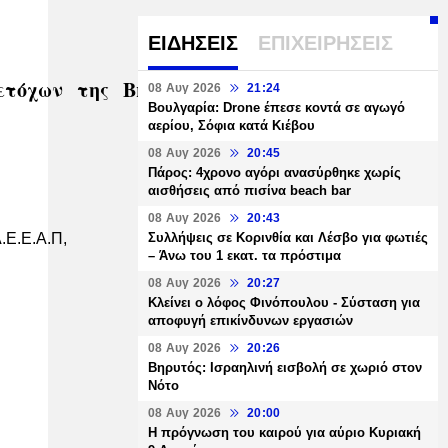
ΕΙΔΗΣΕΙΣ
ΕΠΙΧΕΙΡΗΣΕΙΣ
χων της BriQ Properties Α.Ε.Ε.Α.Π,
08 Αυγ 2026
21:24
Βουλγαρία: Drone έπεσε κοντά σε αγωγό
αερίου, Σόφια κατά Κιέβου
08 Αυγ 2026
20:45
Πάρος: 4χρονο αγόρι ανασύρθηκε χωρίς
αισθήσεις από πισίνα beach bar
08 Αυγ 2026
20:43
Συλλήψεις σε Κορινθία και Λέσβο για φωτιές
.Ε.Ε.Α.Π,
– Άνω του 1 εκατ. τα πρόστιμα
08 Αυγ 2026
20:27
Κλείνει ο λόφος Φινόπουλου - Σύσταση για
αποφυγή επικίνδυνων εργασιών
08 Αυγ 2026
20:26
Βηρυτός: Ισραηλινή εισβολή σε χωριό στον
Νότο
08 Αυγ 2026
20:00
Η πρόγνωση του καιρού για αύριο Κυριακή