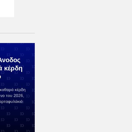
 Άνοδος
ά κέρδη
ο
 καθαρά κέρδη
νο του 2026,
αρτοφυλάκιό