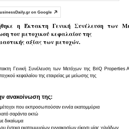
usinessDaily.gr on
Google
ήθηκε η Έκτακτη Γενική Συνέλευση των Μετό
ωση του μετοχικού κεφαλαίου της
ομαστικής αξίας των μετοχών.
ακτη Γενική Συνέλευση των Μετόχων της BriQ Properties Α
οχικού κεφαλαίου της εταιρείας με μείωσης της
ην ανακοίνωση της:
α μέτοχοι που εκπροσωπούσαν εννέα εκατομμύρια
εκατό σαράντα οκτώ
 με δικαίωμα
ου έντεκα εκατομμυρίων εννιακοσίων είκοσι μίας χιλιάδων