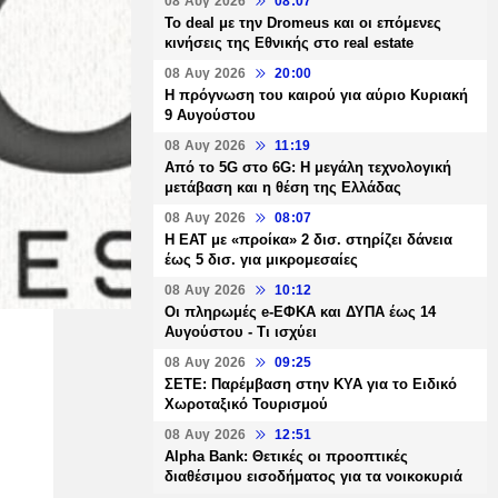
08 Αυγ 2026
08:07
Το deal με την Dromeus και οι επόμενες
κινήσεις της Εθνικής στο real estate
08 Αυγ 2026
20:00
Η πρόγνωση του καιρού για αύριο Κυριακή
9 Αυγούστου
08 Αυγ 2026
11:19
Από το 5G στο 6G: Η μεγάλη τεχνολογική
μετάβαση και η θέση της Ελλάδας
08 Αυγ 2026
08:07
Η ΕΑΤ με «προίκα» 2 δισ. στηρίζει δάνεια
έως 5 δισ. για μικρομεσαίες
08 Αυγ 2026
10:12
Οι πληρωμές e-ΕΦΚΑ και ΔΥΠΑ έως 14
Αυγούστου - Τι ισχύει
08 Αυγ 2026
09:25
ΣΕΤΕ: Παρέμβαση στην ΚΥΑ για το Ειδικό
Χωροταξικό Τουρισμού
08 Αυγ 2026
12:51
Alpha Bank: Θετικές οι προοπτικές
διαθέσιμου εισοδήματος για τα νοικοκυριά