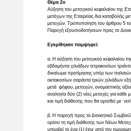
Θέμα 2ο
Αύξηση του μετοχικού κεφαλαίου της Ετ
μετόχων της Εταιρείας δια καταβολής μ
μετοχών. Τροποποίηση του άρθρου 5 του
Παροχή εξουσιοδοτήσεων προς το Διοικη
Εγκρίθηκαν παμψηφεί:
α. H αύξηση του μετοχικού κεφαλαίου τ
εβδομήντα χιλιάδων τετρακοσίων τριάντ
δικαίωμα προτίμησης υπέρ των παλαιών
οκτακοσίων σαράντα τριών χιλιάδων εξή
μετά ψήφου, μετοχών, ονομαστικής αξία
αναλογία δύο (2) νέες μετοχές για κάθε 
και τιμή διάθεσης που θα ορισθεί με νε
β. H παροχή προς το Διοικητικό Συμβούλ
ορίσει τη τιμή διάθεσης των Νέων Μετοχ
υπερβεί το ένα (1) έτος από την ημερομ