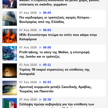
Metlen: Η Ευρώπη κινδυνεύει να μείνει χωρίς γάλλιο,
επέκταση σε σκάνδιο, γερμάνιο
07 Αυγ 2026
06:05
Πιο κερδοφόρες οι τραπεζικές αγορές Κύπρου -
Βουλγαρίας από της Ελλάδας
07 Αυγ 2026
06:03
ΗΠΑ: Εντοπίστηκε πτώμα σε σπίτι που κάηκε στην
Καλιφόρνια
07 Αυγ 2026
06:00
Profit taking, το story της Metlen, η επιστροφή
της Jumbo και οι τράπεζες
07 Αυγ 2026
05:11
Υεμένη: 58 νεκροί στρατιώτες σε επιθέσεις της
Ανσαραλά
07 Αυγ 2026
02:53
Αμυντική συμφωνία μεταξύ Σαουδικής Αραβίας,
Τουρκίας και Πακιστάν
07 Αυγ 2026
02:30
Σύλληψη πρώην κυβερνήτη για την υπόθεση των