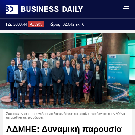
ΓΔ:
2608.44
-0.59%
Τζίρος:
320.42 εκ. €
Τελ. ενημέρωση:
17:25:02
Συμμετέχοντες στο συνέδριο για διασυνδέσεις και μετάβαση ενέργειας στην Αθήνα,
σε ομαδική φωτογράφιση.
ΑΔΜΗΕ: Δυναμική παρουσία