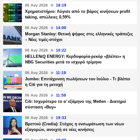
06 Αυγ 2026
18:19
Χρηματιστήριο: Λύγισε από το βάρος κινήσεων profit
taking, απώλειες 0,59%
06 Αυγ 2026
14:00
Morgan Stanley: Θετική ψήφος στις ελληνικές τράπεζες
– Νέες τιμές-στόχοι
06 Αυγ 2026
10:22
HELLENiQ ENERGY: Κερδοφορία-ρεκόρ «βλέπει» η
NBG Securities μετά το ισχυρό τρίμηνο
06 Αυγ 2026
11:19
Jumbo: Επιτάχυνση πωλήσεων τον Ιούλιο - Τι βλέπει
η Citi για τη μετοχή
06 Αυγ 2026
11:59
Citi: Ισχυρότερο το α' εξάμηνο της Metlen - Διατηρεί
σύσταση «Buy»
06 Αυγ 2026
19:33
Βρεττού (Credia): Στόχος η ενσωμάτωση των νέων
εξαγορών, ανοιχτή σε νέες κινήσεις