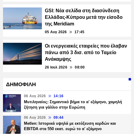
GSI: Νέα σελίδα στη διασύνδεση
Ελλάδας-Κύπρου μετά την είσοδο
της Meridiam
05 Αυγ 2026
17:45
Οι ενεργειακές εταιρείες που έλαβαν
πάνω από 3 δισ. από το Ταμείο
Ανάκαμψης
26 Ιουλ 2026
08:00
ΔΗΜΟΦΙΛΗ
06 Αυγ 2026
14:16
Μυτιληναίος: Σημαντικό βήμα το α' εξάμηνο, χαμηλή
ζήτηση για γάλλιο στην Ευρώπη
06 Αυγ 2026
09:44
Metlen: Ιστορικά υψηλά με εκτόξευση κερδών και
EBITDA στα 550 εκατ. ευρώ το α' εξάμηνο