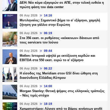
ΔΕΗ: Νέο κύμα εξαγορών σε ΑΠΕ, στην τελική ευθεία η
πρώτη φάση του data center
06 Αυγ 2026
14:16
Μυτιληναίος: Σημαντικό βήμα το α' εξάμηνο, χαμηλή
ζήτηση για γάλλιο στην Ευρώπη
06 Αυγ 2026
06:19
Στα 356 εκατ. οι ρυθμίσεις «κόκκινων» δάνειων από
τους servicers τον Ιούνιο
06 Αυγ 2026
09:44
Metlen: Ιστορικά υψηλά με εκτόξευση κερδών και
EBITDA στα 550 εκατ. ευρώ το α' εξάμηνο
06 Αυγ 2026
06:22
Η είσοδος της Meridiam στον GSI δίνει ώθηση στη
διασύνδεση Ελλάδας-Κύπρου
06 Αυγ 2026
14:00
Morgan Stanley: Θετική ψήφος στις ελληνικές τράπεζες
– Νέες τιμές-στόχοι
06 Αυγ 2026
18:19
Χρηματιστήριο: Λύγισε από το βάρος κινήσεων profit