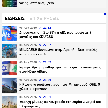
taking, απώλειες 0,59%
ΕΙΔΗΣΕΙΣ
ΕΠΙΧΕΙΡΗΣΕΙΣ
06 Αυγ 2026
22:12
Δημοσκόπηση: Στο 28% η AfD, προπορεύεται 7
μονάδες του CDU/CSU
06 Αυγ 2026
22:07
ISIL/DAESH δυναμώνει στην Αφρική – Νέες απειλές
από drones και AI
06 Αυγ 2026
21:52
Ισραήλ: Άρνηση καθορισμού νέων ζωνών απόσυρσης
στον Νότιο Λίβανο
06 Αυγ 2026
21:46
Η Ρωσία ισχυρίζεται παύση του Μηχανισμού, ΟΗΕ: 9
χώρες διαφωνούν
06 Αυγ 2026
21:31
Έκρηξη βόμβας σε λεωφορείο στη Συρία: 2 νεκροί και
13 τραυματίες