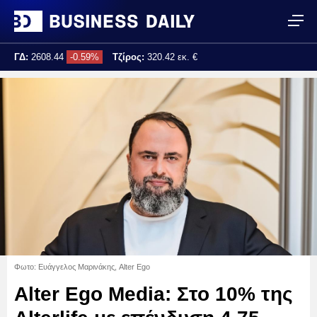
ΓΔ:
2608.44
-0.59%
Τζίρος:
320.42 εκ. €
Τελ. ενημέρωση:
17:25:02
Φωτο: Ευάγγελος Μαρινάκης, Alter Ego
Alter Ego Media: Στο 10% της