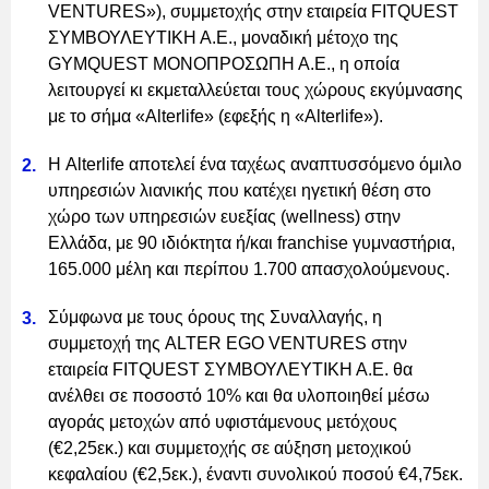
VENTURES»), συμμετοχής στην εταιρεία FITQUEST
ΣΥΜΒΟΥΛΕΥΤΙΚΗ Α.Ε., μοναδική μέτοχο της
GYMQUEST ΜΟΝΟΠΡΟΣΩΠΗ Α.Ε., η οποία
λειτουργεί κι εκμεταλλεύεται τους χώρους εκγύμνασης
με το σήμα «Alterlife» (εφεξής η «Alterlife»).
Η Alterlife αποτελεί ένα ταχέως αναπτυσσόμενο όμιλο
υπηρεσιών λιανικής που κατέχει ηγετική θέση στο
χώρο των υπηρεσιών ευεξίας (wellness) στην
Ελλάδα, με 90 ιδιόκτητα ή/και franchise γυμναστήρια,
165.000 μέλη και περίπου 1.700 απασχολούμενους.
Σύμφωνα με τους όρους της Συναλλαγής, η
συμμετοχή της ALTER EGO VENTURES στην
εταιρεία FITQUEST ΣΥΜΒΟΥΛΕΥΤΙΚΗ Α.Ε. θα
ανέλθει σε ποσοστό 10% και θα υλοποιηθεί μέσω
αγοράς μετοχών από υφιστάμενους μετόχους
(€2,25εκ.) και συμμετοχής σε αύξηση μετοχικού
κεφαλαίου (€2,5εκ.), έναντι συνολικού ποσού €4,75εκ.