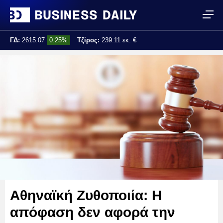
ΓΔ:
2615.07
0.25%
Τζίρος:
239.11 εκ. €
Τελ. ενημέρωση:
17:25:01
Αθηναϊκή Ζυθοποιία: Η
απόφαση δεν αφορά την