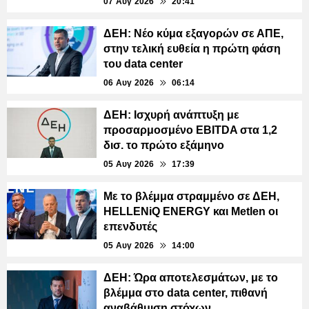
07 Αυγ 2026
20:41
ΔΕΗ: Νέο κύμα εξαγορών σε ΑΠΕ,
στην τελική ευθεία η πρώτη φάση
του data center
06 Αυγ 2026
06:14
ΔΕΗ: Ισχυρή ανάπτυξη με
προσαρμοσμένο EBITDA στα 1,2
δισ. το πρώτο εξάμηνο
05 Αυγ 2026
17:39
Με το βλέμμα στραμμένο σε ΔΕΗ,
HELLENiQ ENERGY και Metlen οι
επενδυτές
05 Αυγ 2026
14:00
ΔΕΗ: Ώρα αποτελεσμάτων, με το
βλέμμα στο data center, πιθανή
αναβάθμιση στόχων