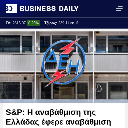
ΓΔ:
2615.07
0.25%
Τζίρος:
239.11 εκ. €
Τελ. ενημέρωση:
17:25:01
S&P: Η αναβάθμιση της
Ελλάδας έφερε αναβάθμιση