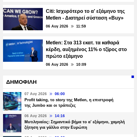
Citi: Ισχυρότερο το α' εξάμηνο της
Metlen - Διατηρεί σύσταση «Buy»
06 Αυγ 2026
11:59
Metlen: Στα 313 εκατ. τα καθαρά
κέρδη, αυξημένος 11% ο τζίρος στο
πρώτο εξάμηνο
06 Αυγ 2026
10:09
ΔΗΜΟΦΙΛΗ
07 Αυγ 2026
06:00
Profit taking, το story της Metlen, η επιστροφή
της Jumbo και οι τράπεζες
06 Αυγ 2026
14:16
Μυτιληναίος: Σημαντικό βήμα το α' εξάμηνο, χαμηλή
ζήτηση για γάλλιο στην Ευρώπη