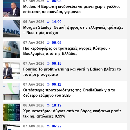
07 Αυγ 2026
06:08
Metlen: Η Ευρώπη κινδυνεύει να μείνει χωρίς γάλλιο,
επέκταση σε σκάνδιο, γερμάνιο
06 Αυγ 2026
14:00
Morgan Stanley: Θετική ψήφος στις ελληνικές τράπεζες
– Νέες τιμές-στόχοι
07 Αυγ 2026
06:05
Πιο κερδοφόρες οι τραπεζικές αγορές Κύπρου -
Βουλγαρίας από της Ελλάδας
07 Αυγ 2026
06:15
Fourlis: Το profit warning και γιατί η Edison βλέπει το
ποτήρι μισογεμάτο
07 Αυγ 2026
06:11
Οι τέσσερις προτεραιότητες της CrediaBank για το
δεύτερο εξάμηνο του 2026
06 Αυγ 2026
18:19
Χρηματιστήριο: Λύγισε από το βάρος κινήσεων profit
taking, απώλειες 0,59%
07 Αυγ 2026
06:22