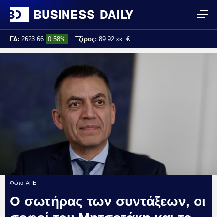
ΓΔ:
2623.66
0.58%
Τζίρος:
89.92 εκ. €
Τελ. ενημέρωση:
13:53:35
Φώτο: ΑΠΕ
Ο σωτήρας των συντάξεων, οι