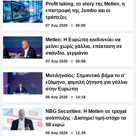
Profit taking, το story της Metlen, η
επιστροφή της Jumbo και οι
τράπεζες
07 Αυγ 2026
06:00
Metlen: Η Ευρώπη κινδυνεύει να
μείνει χωρίς γάλλιο, επέκταση σε
σκάνδιο, γερμάνιο
07 Αυγ 2026
06:08
Μυτιληναίος: Σημαντικό βήμα το α'
εξάμηνο, χαμηλή ζήτηση για γάλλιο
στην Ευρώπη
06 Αυγ 2026
14:16
NBG Securities: Η Metlen σε τροχιά
ανάπτυξης - Διατηρεί τιμή-στόχο τα
58 ευρώ
06 Αυγ 2026
12:39