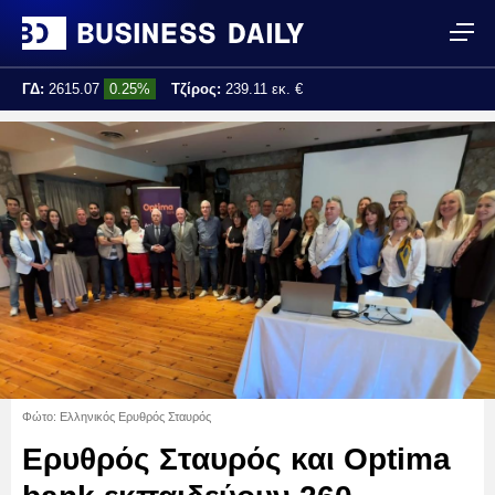
ΓΔ:
2615.07
0.25%
Τζίρος:
239.11 εκ. €
Τελ. ενημέρωση:
17:25:01
Φώτο: Ελληνικός Ερυθρός Σταυρός
Ερυθρός Σταυρός και Optima