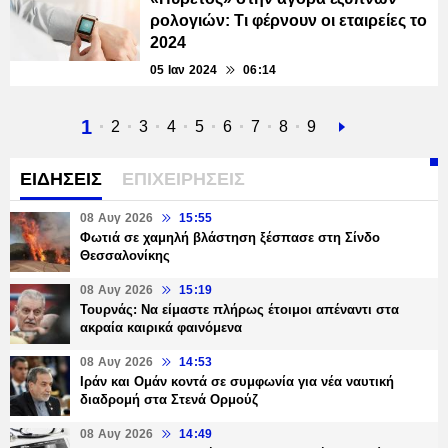
ρολογιών: Τι φέρνουν οι εταιρείες το
2024
05 Ιαν 2024
06:14
Τρέχουσα
1
Σελίδα
2
Σελίδα
3
Σελίδα
4
Σελίδα
5
Σελίδα
6
Σελίδα
7
Σελίδα
8
Σελίδα
9
Next
σελίδα
page
ΕΙΔΗΣΕΙΣ
ΕΠΙΧΕΙΡΗΣΕΙΣ
08 Αυγ 2026
15:55
Φωτιά σε χαμηλή βλάστηση ξέσπασε στη Σίνδο
Θεσσαλονίκης
08 Αυγ 2026
15:19
Τουρνάς: Να είμαστε πλήρως έτοιμοι απέναντι στα
ακραία καιρικά φαινόμενα
08 Αυγ 2026
14:53
Ιράν και Ομάν κοντά σε συμφωνία για νέα ναυτική
διαδρομή στα Στενά Ορμούζ
08 Αυγ 2026
14:49