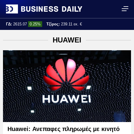
ΓΔ:
2615.07
0.25%
Τζίρος:
239.11 εκ. €
Τελ. ενημέρωση:
17:25:01
HUAWEI
Huawei: Ανεπαφες πληρωμές με κινητό