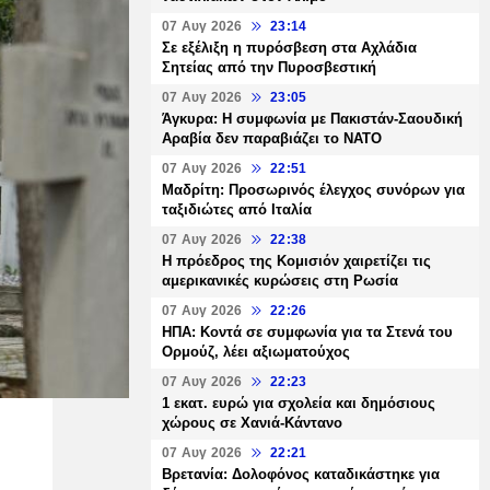
07 Αυγ 2026
23:14
Σε εξέλιξη η πυρόσβεση στα Αχλάδια
Σητείας από την Πυροσβεστική
07 Αυγ 2026
23:05
Άγκυρα: Η συμφωνία με Πακιστάν-Σαουδική
Αραβία δεν παραβιάζει το ΝΑΤΟ
07 Αυγ 2026
22:51
Μαδρίτη: Προσωρινός έλεγχος συνόρων για
ταξιδιώτες από Ιταλία
07 Αυγ 2026
22:38
Η πρόεδρος της Κομισιόν χαιρετίζει τις
αμερικανικές κυρώσεις στη Ρωσία
07 Αυγ 2026
22:26
ΗΠΑ: Κοντά σε συμφωνία για τα Στενά του
Ορμούζ, λέει αξιωματούχος
07 Αυγ 2026
22:23
1 εκατ. ευρώ για σχολεία και δημόσιους
χώρους σε Χανιά-Κάντανο
07 Αυγ 2026
22:21
Βρετανία: Δολοφόνος καταδικάστηκε για