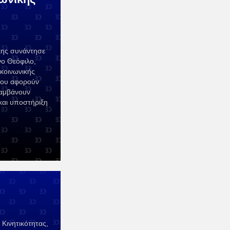
ης συνάντησε
ο Θεόφιλο,
κοινωνικής
που αφορούν
λαμβάνουν
και υποστήριξη
Κινητικότητας,