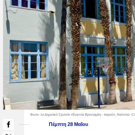
Φωτο: 1ο Δημοτικό Σχολείο «Ευγενία Βρονταμίτη - Ιατρού», Ναύπλιο. Cr
Πέμπτη 28 Μαΐου