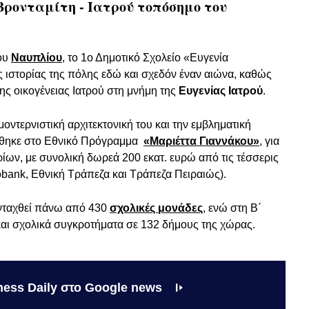
 Βρονταμίτη - Ιατρού τοπόσημο του
του
Ναυπλίου
, το 1ο Δημοτικό Σχολείο «Ευγενία
ης ιστορίας της πόλης εδώ και σχεδόν έναν αιώνα, καθώς
ης οικογένειας Ιατρού στη μνήμη της
Ευγενίας Ιατρού
.
μοντερνιστική αρχιτεκτονική του και την εμβληματική
θηκε στο Εθνικό Πρόγραμμα
«Μαριέττα Γιαννάκου»
, για
ίων, με συνολική δωρεά 200 εκατ. ευρώ από τις τέσσερις
bank, Εθνική Τράπεζα και Τράπεζα Πειραιώς).
ενταχθεί πάνω από 430
σχολικές μονάδες
, ενώ στη Β΄
αι σχολικά συγκροτήματα σε 132 δήμους της χώρας.
ness Daily στο Google news