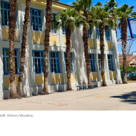
edit: Αλέκος Λιδωρίκης.