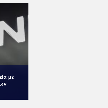
εία με
εων