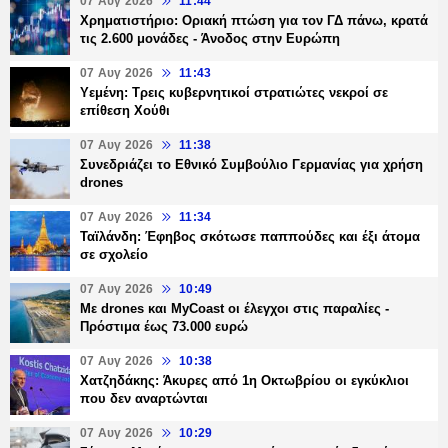
07 Αυγ 2026
11:44
Χρηματιστήριο: Οριακή πτώση για τον ΓΔ πάνω, κρατά
τις 2.600 μονάδες - Άνοδος στην Ευρώπη
07 Αυγ 2026
11:43
Υεμένη: Τρεις κυβερνητικοί στρατιώτες νεκροί σε
επίθεση Χούθι
07 Αυγ 2026
11:38
Συνεδριάζει το Εθνικό Συμβούλιο Γερμανίας για χρήση
drones
07 Αυγ 2026
11:34
Ταϊλάνδη: Έφηβος σκότωσε παππούδες και έξι άτομα
σε σχολείο
07 Αυγ 2026
10:49
Με drones και MyCoast οι έλεγχοι στις παραλίες -
Πρόστιμα έως 73.000 ευρώ
07 Αυγ 2026
10:38
Χατζηδάκης: Άκυρες από 1η Οκτωβρίου οι εγκύκλιοι
που δεν αναρτώνται
07 Αυγ 2026
10:29