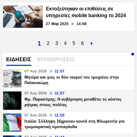
Εκτοξεύτηκαν οι επιθέσεις σε
υπηρεσίες mobile banking το 2024
27 Μαρ 2025
14:08
Τρέχουσα
1
Σελίδα
2
Σελίδα
3
Σελίδα
4
Σελίδα
5
Σελίδα
6
Next
σελίδα
page
ΕΙΔΗΣΕΙΣ
ΕΠΙΧΕΙΡΗΣΕΙΣ
07 Αυγ 2026
11:57
Μητέρα και γιος οι δύο νεκροί του τροχαίου στην
Παλαιοκώμη
07 Αυγ 2026
11:57
Φρ. Παρασύρης: Η κυβέρνηση μεταθέτει το κόστος
ρήτρας στους πολίτες
07 Αυγ 2026
11:50
Ιταλία: Σύλληψη 16χρονου κοντά στη Φλωρεντία για
τρομοκρατική προπαγάνδα