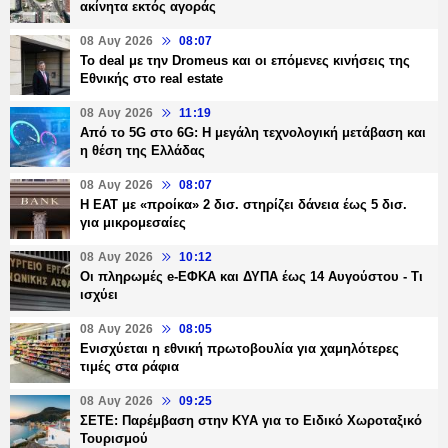
ακίνητα εκτός αγοράς
08 Αυγ 2026
08:07
Το deal με την Dromeus και οι επόμενες κινήσεις της
Εθνικής στο real estate
08 Αυγ 2026
11:19
Από το 5G στο 6G: Η μεγάλη τεχνολογική μετάβαση και
η θέση της Ελλάδας
08 Αυγ 2026
08:07
Η ΕΑΤ με «προίκα» 2 δισ. στηρίζει δάνεια έως 5 δισ.
για μικρομεσαίες
08 Αυγ 2026
10:12
Οι πληρωμές e-ΕΦΚΑ και ΔΥΠΑ έως 14 Αυγούστου - Τι
ισχύει
08 Αυγ 2026
08:05
Ενισχύεται η εθνική πρωτοβουλία για χαμηλότερες
τιμές στα ράφια
08 Αυγ 2026
09:25
ΣΕΤΕ: Παρέμβαση στην ΚΥΑ για το Ειδικό Χωροταξικό
Τουρισμού