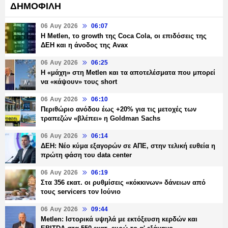
ΔΗΜΟΦΙΛΗ
06 Αυγ 2026
06:07
H Metlen, το growth της Coca Cola, οι επιδόσεις της
ΔΕΗ και η άνοδος της Avax
06 Αυγ 2026
06:25
H «μάχη» στη Metlen και τα αποτελέσματα που μπορεί
να «κάψουν» τους short
06 Αυγ 2026
06:10
Περιθώριο ανόδου έως +20% για τις μετοχές των
τραπεζών «βλέπει» η Goldman Sachs
06 Αυγ 2026
06:14
ΔΕΗ: Νέο κύμα εξαγορών σε ΑΠΕ, στην τελική ευθεία η
πρώτη φάση του data center
06 Αυγ 2026
06:19
Στα 356 εκατ. οι ρυθμίσεις «κόκκινων» δάνειων από
τους servicers τον Ιούνιο
06 Αυγ 2026
09:44
Metlen: Ιστορικά υψηλά με εκτόξευση κερδών και