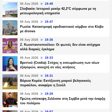
06 Αυγ 2026
19:49
Σλοβακία: Ιστορικό ρεκόρ 42,2°C σύμφωνα με τη
μετεωρολογική υπηρεσία
06 Αυγ 2026
19:47
Ρωσία: Καταστροφή εφοδιαστικού κόμβου στο Κίεβο
με drones
06 Αυγ 2026
19:36
Ζ. Κωνσταντοπούλου: Οι φωτιές δεν είναι ατύχημα
αλλά διαρκές έγκλημα
06 Αυγ 2026
19:33
Βρεττού (Credia): Στόχος η ενσωμάτωση των νέων
εξαγορών, ανοιχτή σε νέες κινήσεις
06 Αυγ 2026
19:31
Βόρεια Κορέα: Εκτόξευση μικρού βεληνεκούς
πυραύλου, αναφέρει η Σεούλ
06 Αυγ 2026
19:29
Πρώτη επίσκεψη Ζελένσκι στη Σερβία μετά την έναρξη
του πολέμου
06 Αυγ 2026
19:07