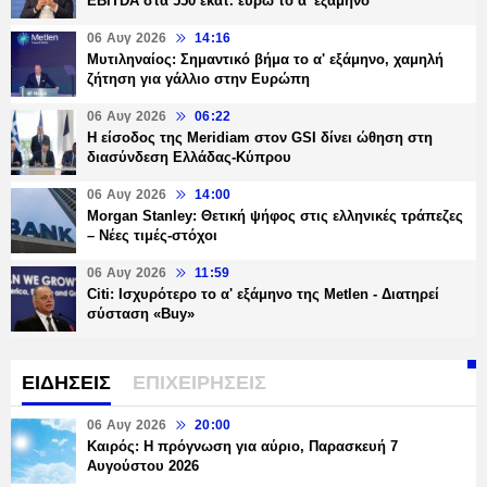
EBITDA στα 550 εκατ. ευρώ το α' εξάμηνο
06 Αυγ 2026
14:16
Μυτιληναίος: Σημαντικό βήμα το α' εξάμηνο, χαμηλή
ζήτηση για γάλλιο στην Ευρώπη
06 Αυγ 2026
06:22
Η είσοδος της Meridiam στον GSI δίνει ώθηση στη
διασύνδεση Ελλάδας-Κύπρου
06 Αυγ 2026
14:00
Morgan Stanley: Θετική ψήφος στις ελληνικές τράπεζες
– Νέες τιμές-στόχοι
06 Αυγ 2026
11:59
Citi: Ισχυρότερο το α' εξάμηνο της Metlen - Διατηρεί
σύσταση «Buy»
ΕΙΔΗΣΕΙΣ
ΕΠΙΧΕΙΡΗΣΕΙΣ
06 Αυγ 2026
20:00
Καιρός: Η πρόγνωση για αύριο, Παρασκευή 7
Αυγούστου 2026