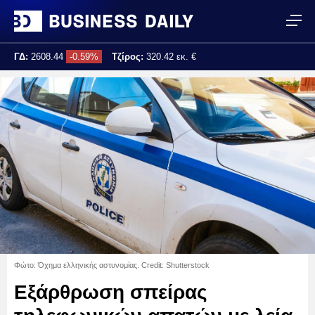
ΓΔ:
2608.44
-0.59%
Τζίρος:
320.42 εκ. €
Τελ. ενημέρωση:
17:25:02
Φώτο: Όχημα ελληνικής αστυνομίας. Credit: Shutterstock
Εξάρθρωση σπείρας