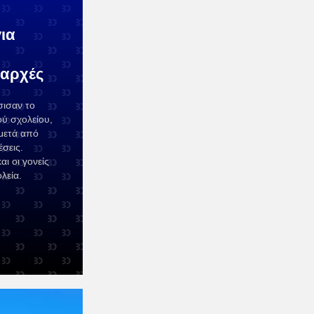
για
 αρχές
σισαν το
ού σχολείου,
 μετά από
έσεις.
αι οι γονείς
λεία.