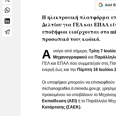
Add B
Η ηλεκτρονική πλατφόρμα υ
Δελτίου για ΓΕΛ και ΕΠΑΛ είν
υποψήφιοι εισέρχονται στο mich
προσωπικό τους κωδικό.
Α
νοίγει από σήμερα,
Τρίτη 7 Ιουλί
Μηχανογραφικού
και
Παράλληλο
ΓΕΛ και ΕΠΑΛ που συμμετείχαν στις Παν
ενεργή έως και την
Πέμπτη 16 Ιουλίου 
Οι υποψήφιοι μπορούν να επισκεφθούν 
michanografiko.it.minedu.gov.gr, χρησ
προκειμένου να υποβάλουν το Μηχανογρ
Εκπαίδευση (ΑΕΙ)
ή το Παράλληλο Μηχα
Κατάρτισης (ΣΑΕΚ)
.