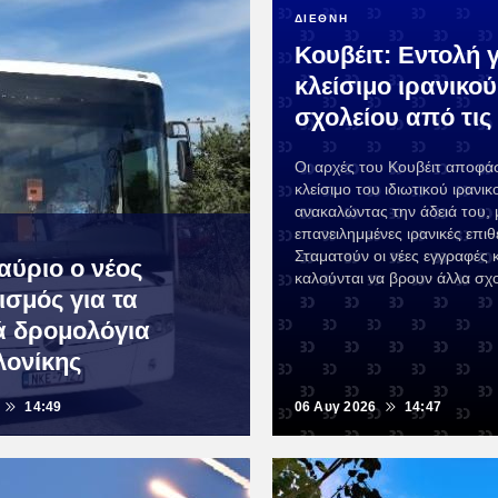
ΔΙΕΘΝΗ
Κουβέιτ: Εντολή 
κλείσιμο ιρανικού
σχολείου από τις
Οι αρχές του Κουβέιτ αποφά
κλείσιμο του ιδιωτικού ιρανικ
ανακαλώντας την άδειά του,
επανειλημμένες ιρανικές επιθ
Σταματούν οι νέες εγγραφές κ
αύριο ο νέος
καλούνται να βρουν άλλα σχο
ισμός για τα
ά δρομολόγια
ονίκης
14:49
06 Αυγ 2026
14:47