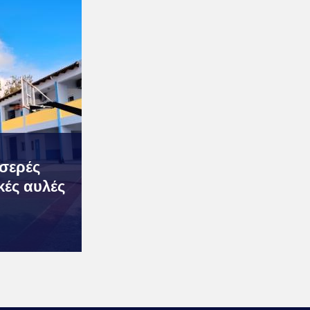
οσερές
κές αυλές