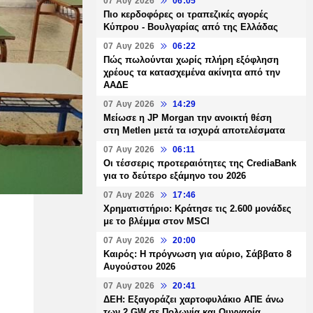
07 Αυγ 2026
06:05
Πιο κερδοφόρες οι τραπεζικές αγορές
Κύπρου - Βουλγαρίας από της Ελλάδας
07 Αυγ 2026
06:22
Πώς πωλούνται χωρίς πλήρη εξόφληση
χρέους τα κατασχεμένα ακίνητα από την
ΑΑΔΕ
07 Αυγ 2026
14:29
Μείωσε η JP Morgan την ανοικτή θέση
στη Metlen μετά τα ισχυρά αποτελέσματα
07 Αυγ 2026
06:11
Οι τέσσερις προτεραιότητες της CrediaBank
για το δεύτερο εξάμηνο του 2026
07 Αυγ 2026
17:46
Χρηματιστήριο: Κράτησε τις 2.600 μονάδες
με το βλέμμα στον MSCI
07 Αυγ 2026
20:00
Καιρός: Η πρόγνωση για αύριο, Σάββατο 8
Αυγούστου 2026
07 Αυγ 2026
20:41
ΔΕΗ: Εξαγοράζει χαρτοφυλάκιο ΑΠΕ άνω
των 2 GW σε Πολωνία και Ουγγαρία