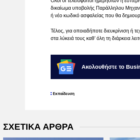
Όλοι οι τελειόφοιτοι ημερησίων ή εσπε
δικαίωμα υποβολής Παράλληλου Μηχανο
ή νέο κωδικό ασφαλείας που θα δημιουρ
Τέλος, για οποιαδήποτε διευκρίνιση ή τ
στα λύκειά τους καθ’ όλη τη διάρκεια λε
Ακολουθήστε το Busi
Εκπαίδευση
ΣΧΕΤΙΚΑ ΑΡΘΡΑ