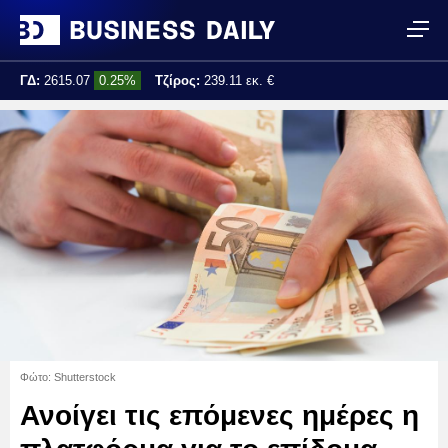
ΓΔ:
2615.07
0.25%
Τζίρος:
239.11 εκ. €
Τελ. ενημέρωση:
17:25:01
Φώτο: Shutterstock
Ανοίγει τις επόμενες ημέρες η