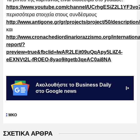
https://www.youtube.com/channel/UCrhgESiZ2L1YF3vo
περισσότερα στοιχεία στους συνδέσμους
http://www.antigone.gr/gr/projects/project/50/description/
και
http://www.cronachediordinariorazzismo.org/internationa
report/?
preview=true&fbclid=IwAR2LEjt09uQqApy5LiIZ4-
eEXNVt2L-fROEO-8yao9itgetb3qeAC0ai8NA
Ακολουθήστε το Business Daily
στο Google news
ΜΚΟ
ΣΧΕΤΙΚΑ ΑΡΘΡΑ