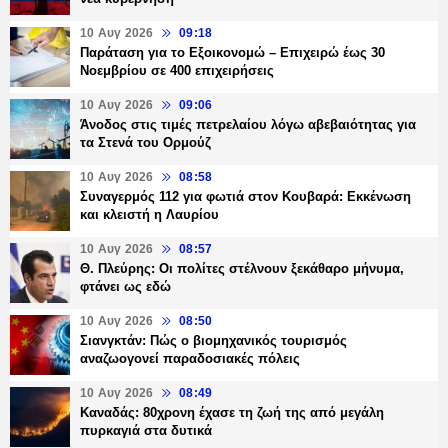
10 Αυγ 2026
09:18
Παράταση για το Εξοικονομώ – Επιχειρώ έως 30
Νοεμβρίου σε 400 επιχειρήσεις
10 Αυγ 2026
09:06
Άνοδος στις τιμές πετρελαίου λόγω αβεβαιότητας για
τα Στενά του Ορμούζ
10 Αυγ 2026
08:58
Συναγερμός 112 για φωτιά στον Κουβαρά: Εκκένωση
και κλειστή η Λαυρίου
10 Αυγ 2026
08:57
Θ. Πλεύρης: Οι πολίτες στέλνουν ξεκάθαρο μήνυμα,
φτάνει ως εδώ
10 Αυγ 2026
08:50
Σιανγκτάν: Πώς ο βιομηχανικός τουρισμός
αναζωογονεί παραδοσιακές πόλεις
10 Αυγ 2026
08:49
Καναδάς: 80χρονη έχασε τη ζωή της από μεγάλη
πυρκαγιά στα δυτικά