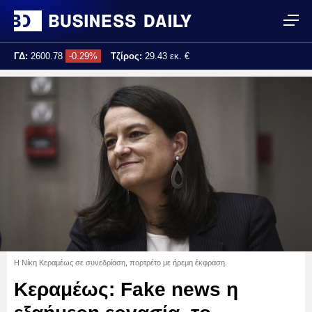
ΓΔ:
2600.78
-0.29%
Τζίρος:
29.43 εκ. €
Τελ. ενημέρωση:
11:29:35
Η Νίκη Κεραμέως σε συνεδρίαση, πορτρέτο με ήρεμη έκφραση.
Κεραμέως: Fake news η