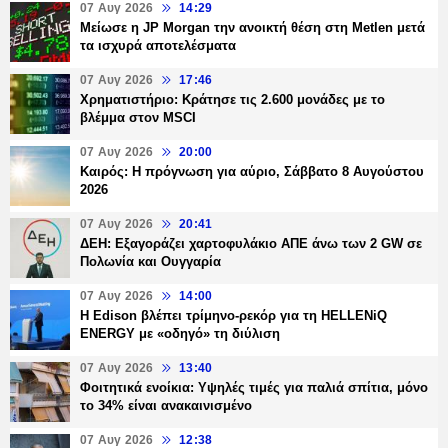
07 Αυγ 2026
14:29
Μείωσε η JP Morgan την ανοικτή θέση στη Metlen μετά
τα ισχυρά αποτελέσματα
07 Αυγ 2026
17:46
Χρηματιστήριο: Κράτησε τις 2.600 μονάδες με το
βλέμμα στον MSCI
07 Αυγ 2026
20:00
Καιρός: Η πρόγνωση για αύριο, Σάββατο 8 Αυγούστου
2026
07 Αυγ 2026
20:41
ΔΕΗ: Εξαγοράζει χαρτοφυλάκιο ΑΠΕ άνω των 2 GW σε
Πολωνία και Ουγγαρία
07 Αυγ 2026
14:00
Η Edison βλέπει τρίμηνο-ρεκόρ για τη HELLENiQ
ENERGY με «οδηγό» τη διύλιση
07 Αυγ 2026
13:40
Φοιτητικά ενοίκια: Υψηλές τιμές για παλιά σπίτια, μόνο
το 34% είναι ανακαινισμένο
07 Αυγ 2026
12:38