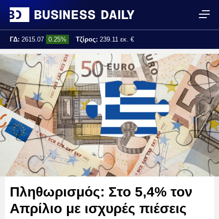
ΓΔ:
2615.07
0.25%
Τζίρος:
239.11 εκ. €
Τελ. ενημέρωση:
17:25:01
Πληθωρισμός: Στο 5,4% τον
Απρίλιο με ισχυρές πιέσεις