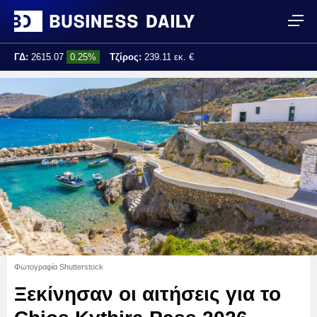
ΓΔ:
2615.07
0.25%
Τζίρος:
239.11 εκ. €
Τελ. ενημέρωση:
17:25:01
Φωτογραφία Shutterstock
Ξεκίνησαν οι αιτήσεις για το