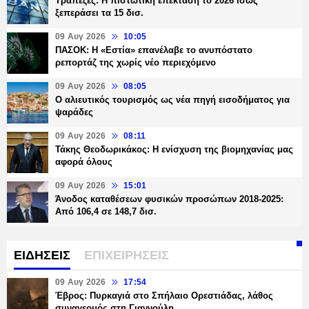
Τράπεζες: H πιστωτική επέκταση το 2026 ίσως
ξεπεράσει τα 15 δισ.
09 Αυγ 2026
10:05
ΠΑΣΟΚ: Η «Εστία» επανέλαβε το ανυπόστατο
ρεπορτάζ της χωρίς νέο περιεχόμενο
09 Αυγ 2026
08:05
Ο αλιευτικός τουρισμός ως νέα πηγή εισοδήματος για
ψαράδες
09 Αυγ 2026
08:11
Τάκης Θεοδωρικάκος: Η ενίσχυση της βιομηχανίας μας
αφορά όλους
09 Αυγ 2026
15:01
Άνοδος καταθέσεων φυσικών προσώπων 2018-2025:
Από 106,4 σε 148,7 δισ.
ΕΙΔΗΣΕΙΣ
ΕΠΙΧΕΙΡΗΣΕΙΣ
09 Αυγ 2026
17:54
Έβρος: Πυρκαγιά στο Σπήλαιο Ορεστιάδας, λάθος
συναγερμός στη Γιαννούλη