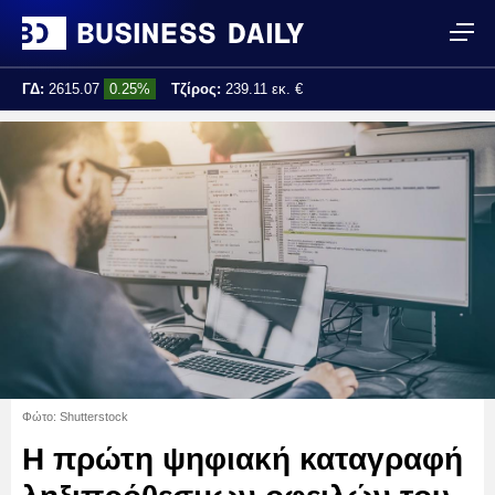
ΓΔ:
2615.07
0.25%
Τζίρος:
239.11 εκ. €
Τελ. ενημέρωση:
17:25:01
Φώτο: Shutterstock
Η πρώτη ψηφιακή καταγραφή