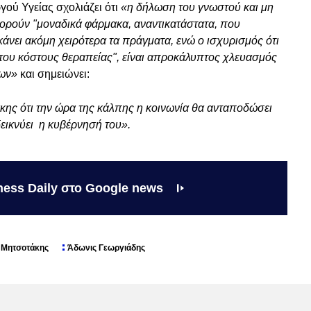
ού Υγείας σχολιάζει ότι
«η δήλωση του γνωστού και μη
φορούν "μοναδικά φάρμακα, αναντικατάστατα, που
κάνει ακόμη χειρότερα τα πράγματα, ενώ ο ισχυρισμός ότι
η του κόστους θεραπείας", είναι απροκάλυπτος χλευασμός
των»
και σημειώνει:
κης ότι την ώρα της κάλπης η κοινωνία θα ανταποδώσει
δεικνύει η κυβέρνησή του».
ness Daily στο Google news
 Μητσοτάκης
Άδωνις Γεωργιάδης