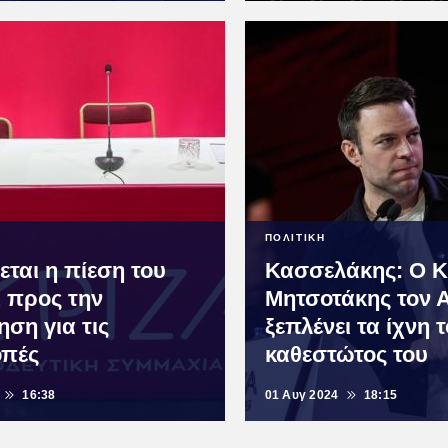
ΠΟΛΙΤΙΚΗ
εται η πίεση του
Κασσελάκης: Ο Κ
 προς την
Μητσοτάκης τον 
ση για τις
ξεπλένει τα ίχνη 
οπές
καθεστώτος του
16:38
01 Αυγ 2024
18:15