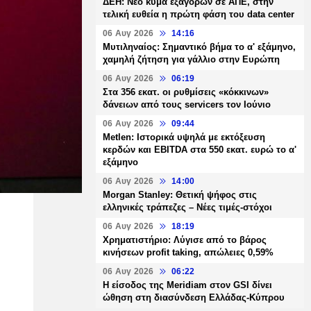
ΔΕΗ: Νέο κύμα εξαγορών σε ΑΠΕ, στην
τελική ευθεία η πρώτη φάση του data center
06 Αυγ 2026
14:16
Μυτιληναίος: Σημαντικό βήμα το α' εξάμηνο,
χαμηλή ζήτηση για γάλλιο στην Ευρώπη
06 Αυγ 2026
06:19
Στα 356 εκατ. οι ρυθμίσεις «κόκκινων»
δάνειων από τους servicers τον Ιούνιο
06 Αυγ 2026
09:44
Metlen: Ιστορικά υψηλά με εκτόξευση
κερδών και EBITDA στα 550 εκατ. ευρώ το α'
εξάμηνο
06 Αυγ 2026
14:00
Morgan Stanley: Θετική ψήφος στις
ελληνικές τράπεζες – Νέες τιμές-στόχοι
06 Αυγ 2026
18:19
Χρηματιστήριο: Λύγισε από το βάρος
κινήσεων profit taking, απώλειες 0,59%
06 Αυγ 2026
06:22
Η είσοδος της Meridiam στον GSI δίνει
ώθηση στη διασύνδεση Ελλάδας-Κύπρου