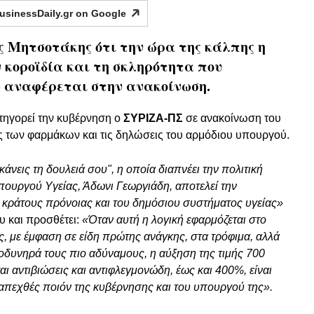
usinessDaily.gr on
Google
ος Μητσοτάκης ότι την ώρα της κάλπης η
 κοροϊδία και τη σκληρότητα που
» αναφέρεται στην ανακοίνωση.
τηγορεί την κυβέρνηση ο
ΣΥΡΙΖΑ-ΠΣ
σε ανακοίνωση του
ς των φαρμάκων και τις δηλώσεις του αρμόδιου υπουργού.
άνεις τη δουλειά σου", η οποία διαπνέει την πολιτική
πουργού Υγείας, Άδωνι Γεωργιάδη, αποτελεί την
υ κράτους πρόνοιας και του δημόσιου συστήματος υγείας»
υ και προσθέτει:
«Όταν αυτή η λογική εφαρμόζεται στο
ας, με έμφαση σε είδη πρώτης ανάγκης, στα τρόφιμα, αλλά
ι οδυνηρά τους πιο αδύναμους, η αύξηση της τιμής 700
 αντιβιώσεις και αντιφλεγμονώδη, έως και 400%, είναι
 απεχθές ποιόν της κυβέρνησης και του υπουργού της».