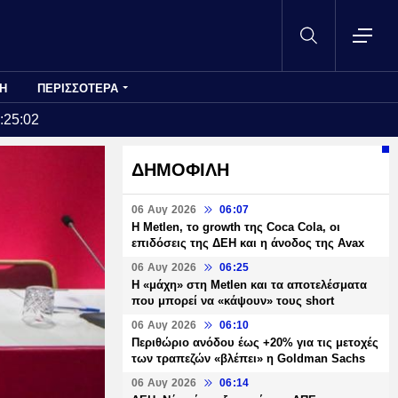
Η
ΠΕΡΙΣΣΟΤΕΡΑ
:25:02
ΔΗΜΟΦΙΛΗ
06 Αυγ 2026
06:07
H Metlen, το growth της Coca Cola, οι
επιδόσεις της ΔΕΗ και η άνοδος της Avax
06 Αυγ 2026
06:25
H «μάχη» στη Metlen και τα αποτελέσματα
που μπορεί να «κάψουν» τους short
06 Αυγ 2026
06:10
Περιθώριο ανόδου έως +20% για τις μετοχές
των τραπεζών «βλέπει» η Goldman Sachs
06 Αυγ 2026
06:14