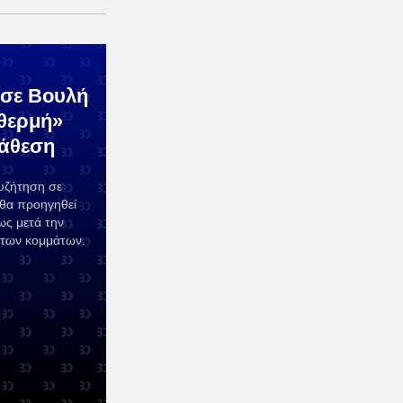
 σε Βουλή
«θερμή»
ράθεση
υζήτηση σε
θα προηγηθεί
ως μετά την
των κομμάτων.