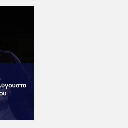
.
Αύγουστο
του