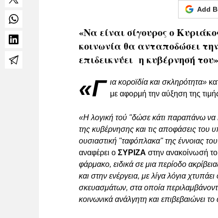
Add B
«Να είναι σίγουρος ο Κυριάκ
κοινωνία θα ανταποδώσει την
επιδεικνύει η κυβέρνησή του
«Γ
ια κοροϊδία και σκληρότητα»
κα
με αφορμή την αύξηση της τιμή
«Η λογική τού "δώσε κάτι παραπάνω να κ
της κυβέρνησης και τις αποφάσεις του υ
ουσιαστική "ταφόπλακα" της έννοιας το
αναφέρει ο
ΣΥΡΙΖΑ
στην ανακοίνωσή το
φάρμακο, ειδικά σε μια περίοδο ακρίβει
και στην ενέργεια, με λίγα λόγια χτυπάε
σκευασμάτων, στα οποία περιλαμβάνονται
κοινωνικά ανάλγητη και επιβεβαιώνει το