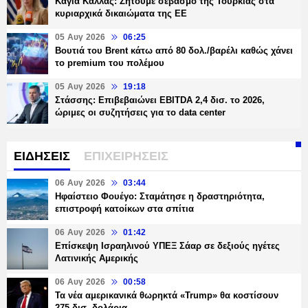
Καγιά Κάλλας: Ζητούμε σεβασμό της Τουρκίας στα
κυριαρχικά δικαιώματα της ΕΕ
05 Αυγ 2026
06:25
Βουτιά του Brent κάτω από 80 δολ./βαρέλι καθώς χάνει
το premium του πολέμου
05 Αυγ 2026
19:18
Στάσσης: Επιβεβαιώνει EBITDA 2,4 δισ. το 2026,
ώριμες οι συζητήσεις για το data center
ΕΙΔΗΣΕΙΣ
ΕΠΙΧΕΙΡΗΣΕΙΣ
06 Αυγ 2026
03:44
Ηφαίστειο Φουέγο: Σταμάτησε η δραστηριότητα,
επιστροφή κατοίκων στα σπίτια
06 Αυγ 2026
01:42
Επίσκεψη Ισραηλινού ΥΠΕΞ Σάαρ σε δεξιούς ηγέτες
Λατινικής Αμερικής
06 Αυγ 2026
00:58
Τα νέα αμερικανικά θωρηκτά «Trump» θα κοστίσουν
275 δισ. δολάρια