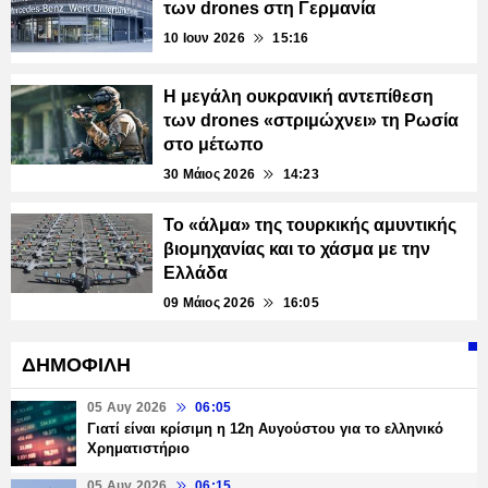
των drones στη Γερμανία
10 Ιουν 2026
15:16
Η μεγάλη ουκρανική αντεπίθεση
των drones «στριμώχνει» τη Ρωσία
στο μέτωπο
30 Μάιος 2026
14:23
Το «άλμα» της τουρκικής αμυντικής
βιομηχανίας και το χάσμα με την
Ελλάδα
09 Μάιος 2026
16:05
ΔΗΜΟΦΙΛΗ
05 Αυγ 2026
06:05
Γιατί είναι κρίσιμη η 12η Αυγούστου για το ελληνικό
Χρηματιστήριο
05 Αυγ 2026
06:15