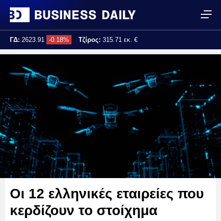
ΓΔ:
2623.91
-0.18%
Τζίρος:
315.71 εκ. €
Τελ. ενημέρωση:
17:25:04
Οι 12 ελληνικές εταιρείες που
κερδίζουν το στοίχημα