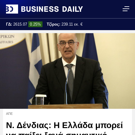
ΓΔ:
2615.07
0.25%
Τζίρος:
239.11 εκ. €
Τελ. ενημέρωση:
17:25:01
ΑΠΕ
Ν. Δένδιας: Η Ελλάδα μπορεί