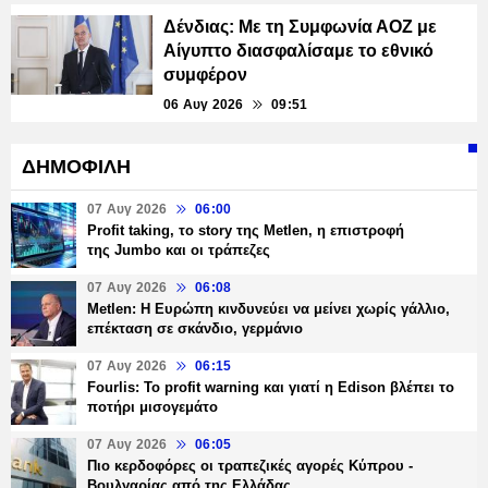
Δένδιας: Με τη Συμφωνία ΑΟΖ με
Αίγυπτο διασφαλίσαμε το εθνικό
συμφέρον
06 Αυγ 2026
09:51
ΔΗΜΟΦΙΛΗ
07 Αυγ 2026
06:00
Profit taking, το story της Metlen, η επιστροφή
της Jumbo και οι τράπεζες
07 Αυγ 2026
06:08
Metlen: Η Ευρώπη κινδυνεύει να μείνει χωρίς γάλλιο,
επέκταση σε σκάνδιο, γερμάνιο
07 Αυγ 2026
06:15
Fourlis: Το profit warning και γιατί η Edison βλέπει το
ποτήρι μισογεμάτο
07 Αυγ 2026
06:05
Πιο κερδοφόρες οι τραπεζικές αγορές Κύπρου -
Βουλγαρίας από της Ελλάδας