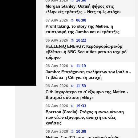
06 Αυγ 2026
14:00
Morgan Stanley: Θετική ψήφος στις
ελληνικές τράπεζες – Νέες τιμές-στόχοι
07 Αυγ 2026
06:00
Profit taking, το story της Metlen, η
επιστροφή της Jumbo και οι τράπεζες
06 Αυγ 2026
10:22
HELLENiQ ENERGY: Κερδοφορία-ρεκόρ
«βλέπει» η NBG Securities μετά το ισχυρό
τρίμηνο
06 Αυγ 2026
11:19
Jumbo: Επιτάχυνση πωλήσεων τον Ιούλιο -
Τι βλέπει η Citi για τη μετοχή
06 Αυγ 2026
11:59
Citi: Ισχυρότερο το α' εξάμηνο της Metlen -
Διατηρεί σύσταση «Buy»
06 Αυγ 2026
19:33
Βρεττού (Credia): Στόχος η ενσωμάτωση
των νέων εξαγορών, ανοιχτή σε νέες
κινήσεις
06 Αυγ 2026
10:09
Metlen: Στα 313 εκατ. τα καθαρά κέρδη,