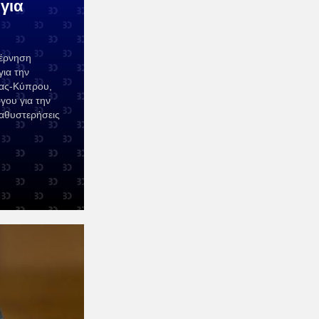
για
έρνηση
ια την
δας-Κύπρου,
γου για την
καθυστερήσεις