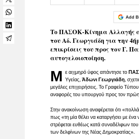
Add B
Το ΠΑΣΟΚ-Κίνημα Αλλαγής απ
του Αδ. Γεωργιάδη για την 4ή
επικρίσεις του προς τον Γ. Π
αυτογελοιοποίηση.
Μ
ε αιχμηρό ύφος απάντησε το
ΠΑΣ
Υγείας,
Άδωνι Γεωργιάδη
, σχετ
μεγάλες επιχειρήσεις. Το Γραφείο Τύπο
αναφορές του υπουργού προς τον πρώ
Στην ανακοίνωση αναφέρεται ότι «πολλά 
πως «τη μία θέλει να καταργήσει με ένα
στρέφεται ευθέως κατά συναδέλφων το
των δελφίνων της Νέας Δημοκρατίας».