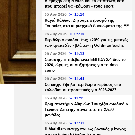
H «μάχη» στη Metlen και τα αποτελέσματα
που μπορεί να «κάψουν» τους short
05 Αυγ 2026
10:10
Καγιά Κάλλας: Ζητούμε σεβασμό της
Τουρκίας στα κυριαρχικά δικαιώματα της ΕΕ
06 Αυγ 2026
06:10
Περιθώριο ανόδου έως +20% για τις μετοχές
των τραπεζών «βλέπει» η Goldman Sachs
05 Αυγ 2026
19:18
Στάσσης: Επιβεβαιώνει EBITDA 2,4 δισ. το
2026, ώριμες οι συζητήσεις για το data
center
05 Αυγ 2026
16:44
Cenergy: Υψηλά περιθώρια κέρδους στα
καλώδια, οι προοπτικές για 2026-2027
05 Αυγ 2026
11:41
Χρηματιστήριο Αθηνών: Συνεχίζει ανοδικά ο
Γενικός Δείκτης, πάνω από τις 2.630
μονάδες
05 Αυγ 2026
14:31
Η Meridiam εισέρχεται ως βασικός μέτοχος
στο καλώδιο Ελλάδας-Κύπρου