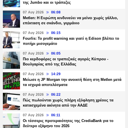
της Jumbo και οι τράπεζες
07 Αυγ 2026
06:08
Metlen: Η Ευρώπη κινδυνεύει να μείνει χωρίς γάλλιο,
επέκταση σε σκάνδιο, γερμάνιο
07 Αυγ 2026
06:15
Fourlis: Το profit warning και γιατί η Edison βλέπει το
ποτήρι μισογεμάτο
07 Αυγ 2026
06:05
Πιο κερδοφόρες οι τραπεζικές αγορές Κύπρου -
Βουλγαρίας από της Ελλάδας
07 Αυγ 2026
14:29
Μείωσε η JP Morgan την ανοικτή θέση στη Metlen μετά
τα ισχυρά αποτελέσματα
07 Αυγ 2026
06:22
Πώς πωλούνται χωρίς πλήρη εξόφληση χρέους τα
κατασχεμένα ακίνητα από την ΑΑΔΕ
07 Αυγ 2026
06:11
Οι τέσσερις προτεραιότητες της CrediaBank για το
δεύτερο εξάμηνο του 2026