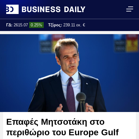
ΓΔ:
2615.07
0.25%
Τζίρος:
239.11 εκ. €
Τελ. ενημέρωση:
17:25:01
Επαφές Μητσοτάκη στο
περιθώριο του Europe Gulf