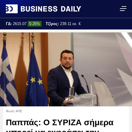
ΓΔ:
2615.07
0.25%
Τζίρος:
239.11 εκ. €
Τελ. ενημέρωση:
17:25:01
Φωτο: ΑΠΕ
Παππάς: Ο ΣΥΡΙΖΑ σήμερα