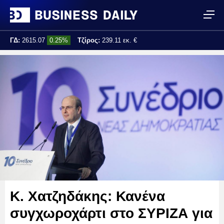
ΓΔ:
2615.07
0.25%
Τζίρος:
239.11 εκ. €
Τελ. ενημέρωση:
17:25:01
Κ. Χατζηδάκης: Κανένα
συγχωροχάρτι στο ΣΥΡΙΖΑ για