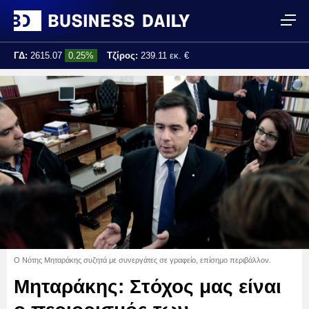
ΓΔ:
2615.07
0.25%
Τζίρος:
239.11 εκ. €
Τελ. ενημέρωση:
17:25:01
Ο Νότης Μηταράκης συζητά με συνεργάτες σε γραφείο, επίσημο περιβάλλον.
Μηταράκης: Στόχος μας είναι