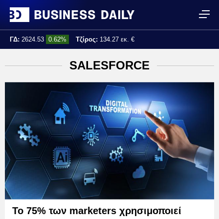
ΓΔ:
2624.53
0.62%
Τζίρος:
134.27 εκ. €
Τελ. ενημέρωση:
15:20:35
SALESFORCE
Το 75% των marketers χρησιμοποιεί