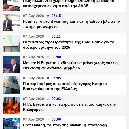
Πώς πωλούνται χωρίς πλήρη εξόφληση χρέους τα
κατασχεμένα ακίνητα από την ΑΑΔΕ
07 Αυγ 2026
06:15
Fourlis: Το profit warning και γιατί η Edison βλέπει το
ποτήρι μισογεμάτο
07 Αυγ 2026
06:11
Οι τέσσερις προτεραιότητες της CrediaBank για το
δεύτερο εξάμηνο του 2026
07 Αυγ 2026
06:08
Metlen: Η Ευρώπη κινδυνεύει να μείνει χωρίς γάλλιο,
επέκταση σε σκάνδιο, γερμάνιο
07 Αυγ 2026
06:05
Πιο κερδοφόρες οι τραπεζικές αγορές Κύπρου -
Βουλγαρίας από της Ελλάδας
07 Αυγ 2026
06:03
ΗΠΑ: Εντοπίστηκε πτώμα σε σπίτι που κάηκε στην
Καλιφόρνια
07 Αυγ 2026
06:00
Profit taking, το story της Metlen, η επιστροφή