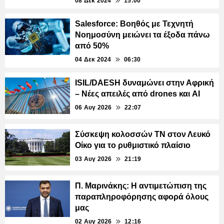
08 Δεκ 2024
15:00
Salesforce: Βοηθός με Τεχνητή
Νοημοσύνη μειώνει τα έξοδα πάνω
από 50%
04 Δεκ 2024
06:30
ISIL/DAESH δυναμώνει στην Αφρική
– Νέες απειλές από drones και AI
06 Αυγ 2026
22:07
Σύσκεψη κολοσσών ΤΝ στον Λευκό
Οίκο για το ρυθμιστικό πλαίσιο
03 Αυγ 2026
21:19
Π. Μαρινάκης: Η αντιμετώπιση της
παραπληροφόρησης αφορά όλους
μας
02 Αυγ 2026
12:16