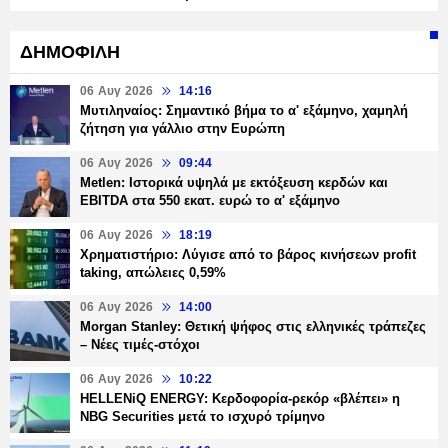
ΔΗΜΟΦΙΛΗ
06 Αυγ 2026
14:16
Μυτιληναίος: Σημαντικό βήμα το α' εξάμηνο, χαμηλή
ζήτηση για γάλλιο στην Ευρώπη
06 Αυγ 2026
09:44
Metlen: Ιστορικά υψηλά με εκτόξευση κερδών και
EBITDA στα 550 εκατ. ευρώ το α' εξάμηνο
06 Αυγ 2026
18:19
Χρηματιστήριο: Λύγισε από το βάρος κινήσεων profit
taking, απώλειες 0,59%
06 Αυγ 2026
14:00
Morgan Stanley: Θετική ψήφος στις ελληνικές τράπεζες
– Νέες τιμές-στόχοι
06 Αυγ 2026
10:22
HELLENiQ ENERGY: Κερδοφορία-ρεκόρ «βλέπει» η
NBG Securities μετά το ισχυρό τρίμηνο