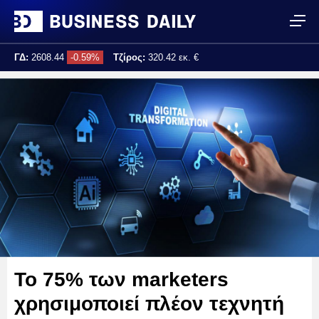
ΓΔ:
2608.44
-0.59%
Τζίρος:
320.42 εκ. €
Τελ. ενημέρωση:
17:25:02
Το 75% των marketers
χρησιμοποιεί πλέον τεχνητή