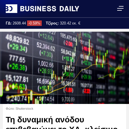
ΓΔ:
2608.44
-0.59%
Τζίρος:
320.42 εκ. €
Τελ. ενημέρωση:
17:25:02
Φώτο: Shutterstock
Τη δυναμική ανόδου