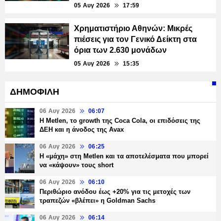
05 Αυγ 2026
17:59
Χρηματιστήριο Αθηνών: Μικρές
πιέσεις για τον Γενικό Δείκτη στα
όρια των 2.630 μονάδων
05 Αυγ 2026
15:35
ΔΗΜΟΦΙΛΗ
06 Αυγ 2026
06:07
H Metlen, το growth της Coca Cola, οι επιδόσεις της
ΔΕΗ και η άνοδος της Avax
06 Αυγ 2026
06:25
H «μάχη» στη Metlen και τα αποτελέσματα που μπορεί
να «κάψουν» τους short
06 Αυγ 2026
06:10
Περιθώριο ανόδου έως +20% για τις μετοχές των
τραπεζών «βλέπει» η Goldman Sachs
06 Αυγ 2026
06:14