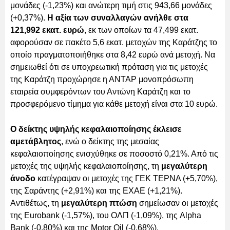
μονάδες (-1,23%) και ανώτερη τιμή στις 943,66 μονάδες
(+0,37%).
Η αξία των συναλλαγών ανήλθε στα
121,992 εκατ. ευρώ
, εκ των οποίων τα 47,499 εκατ.
αφορούσαν σε πακέτο 5,6 εκατ. μετοχών της Καράτζης το
οποίο πραγματοποιήθηκε στα 8,42 ευρώ ανά μετοχή. Να
σημειωθεί ότι σε υποχρεωτική πρόταση για τις μετοχές
της Καράτζη προχώρησε η ΑΝΤΑΡ μονοπρόσωπη
εταιρεία συμφερόντων του Αντώνη Καράτζη και το
προσφερόμενο τίμημα για κάθε μετοχή είναι στα 10 ευρώ.
Ο δείκτης υψηλής κεφαλαιοποίησης έκλεισε
αμετάβλητος
, ενώ ο δείκτης της μεσαίας
κεφαλαιοποίησης ενισχύθηκε σε ποσοστό 0,21%. Από τις
μετοχές της υψηλής κεφαλαιοποίησης, τη
μεγαλύτερη
άνοδο
κατέγραψαν οι μετοχές της ΓΕΚ ΤΕΡΝΑ (+5,70%),
της Σαράντης (+2,91%) και της ΕΧΑΕ (+1,21%).
Αντιθέτως, τη
μεγαλύτερη πτώση
σημείωσαν οι μετοχές
της Eurobank (-1,57%), του ΟΛΠ (-1,09%), της Alpha
Bank (-0,80%) και της Motor Oil (-0,68%).