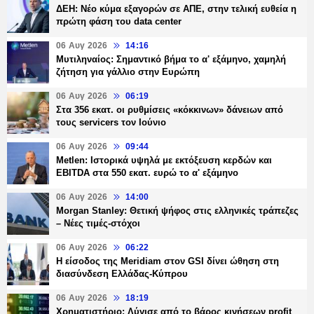
ΔΕΗ: Νέο κύμα εξαγορών σε ΑΠΕ, στην τελική ευθεία η
πρώτη φάση του data center
06 Αυγ 2026
14:16
Μυτιληναίος: Σημαντικό βήμα το α' εξάμηνο, χαμηλή
ζήτηση για γάλλιο στην Ευρώπη
06 Αυγ 2026
06:19
Στα 356 εκατ. οι ρυθμίσεις «κόκκινων» δάνειων από
τους servicers τον Ιούνιο
06 Αυγ 2026
09:44
Metlen: Ιστορικά υψηλά με εκτόξευση κερδών και
EBITDA στα 550 εκατ. ευρώ το α' εξάμηνο
06 Αυγ 2026
14:00
Morgan Stanley: Θετική ψήφος στις ελληνικές τράπεζες
– Νέες τιμές-στόχοι
06 Αυγ 2026
06:22
Η είσοδος της Meridiam στον GSI δίνει ώθηση στη
διασύνδεση Ελλάδας-Κύπρου
06 Αυγ 2026
18:19
Χρηματιστήριο: Λύγισε από το βάρος κινήσεων profit