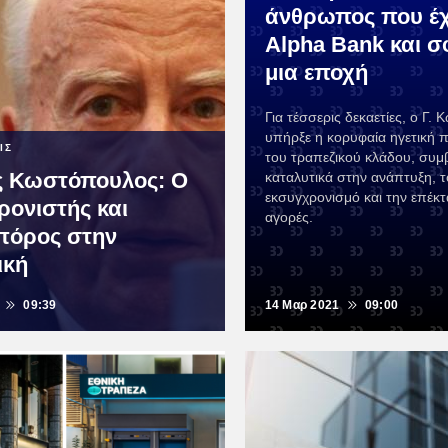
άνθρωπος που έχ
Alpha Bank και 
μια εποχή
Για τέσσερις δεκαετίες, ο Γ
υπήρξε η κορυφαία ηγετική
ΙΣ
του τραπεζικού κλάδου, συμ
ς Κωστόπουλος: Ο
καταλυτικά στην ανάπτυξη, τ
εκσυγχρονισμό και την επέκτ
ρονιστής και
αγορές.
πόρος στην
ική
09:39
14 Μαρ 2021
09:00