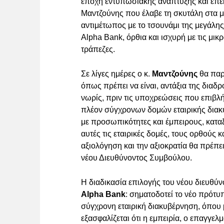
εποχή εντυπωσιακής ανάπτυξης και επέκ
Μαντζούνης που έλαβε τη σκυτάλη στα μ
αντιμέτωπος με το τσουνάμι της μεγάλης
Alpha Bank, όρθια και ισχυρή με τις μικ
τράπεζες.
Σε λίγες ημέρες ο κ.
Μαντζούνης
θα παρα
όπως πρέπει να είναι, αντάξια της διαδ
νωρίς, πριν τις υποχρεώσεις που επιβλ
πλέον σύγχρονων δομών εταιρικής διακυ
με προσωπικότητες και έμπειρους, κατα
αυτές τις εταιρικές δομές, τους ορθούς 
αξιολόγηση και την αξιοκρατία θα πρέπε
νέου Διευθύνοντος Συμβούλου.
Η διαδικασία επιλογής του νέου διευθύ
Alpha Bank
: σηματοδοτεί το νέο πρότυ
σύγχρονη εταιρική διακυβέρνηση, όπου 
εξασφαλίζεται ότι η εμπειρία, ο επαγγελμ