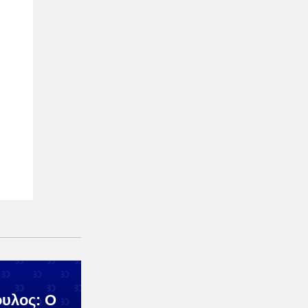
υλος: Ο