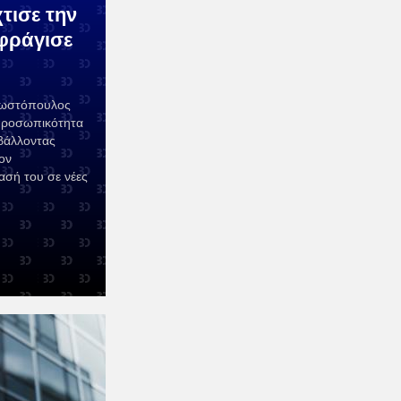
τισε την
σφράγισε
. Κωστόπουλος
 προσωπικότητα
βάλλοντας
ον
ασή του σε νέες