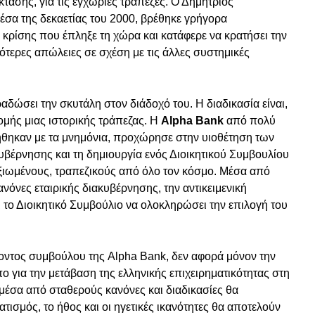
τασης, για τις εγχώριες τράπεζες. Ο Δημήτριος
έσα της δεκαετίας του 2000, βρέθηκε γρήγορα
 κρίσης που έπληξε τη χώρα και κατάφερε να κρατήσει την
ρότερες απώλειες σε σχέση με τις άλλες συστημικές
δώσει την σκυτάλη στον διάδοχό του. Η διαδικασία είναι,
ρομής μιας ιστορικής τράπεζας. Η
Alpha Bank
από πολύ
ήθηκαν με τα μνημόνια, προχώρησε στην υιοθέτηση των
βέρνησης και τη δημιουργία ενός Διοικητικού Συμβουλίου
ξιωμένους, τραπεζικούς από όλο τον κόσμο. Μέσα από
κανόνες εταιρικής διακυβέρνησης, την αντικειμενική
ι το Διοικητικό Συμβούλιο να ολοκληρώσει την επιλογή του
νοντος συμβούλου της Alpha Bank, δεν αφορά μόνον την
πο για την μετάβαση της ελληνικής επιχειρηματικότητας στη
μέσα από σταθερούς κανόνες και διαδικασίες θα
ατισμός, το ήθος και οι ηγετικές ικανότητες θα αποτελούν