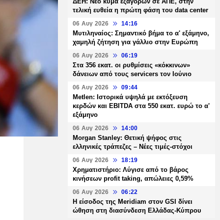
ΔΕΗ: Νέο κύμα εξαγορών σε ΑΠΕ, στην
τελική ευθεία η πρώτη φάση του data center
06 Αυγ 2026
14:16
Μυτιληναίος: Σημαντικό βήμα το α' εξάμηνο,
χαμηλή ζήτηση για γάλλιο στην Ευρώπη
06 Αυγ 2026
06:19
Στα 356 εκατ. οι ρυθμίσεις «κόκκινων»
δάνειων από τους servicers τον Ιούνιο
06 Αυγ 2026
09:44
Metlen: Ιστορικά υψηλά με εκτόξευση
κερδών και EBITDA στα 550 εκατ. ευρώ το α'
εξάμηνο
06 Αυγ 2026
14:00
Morgan Stanley: Θετική ψήφος στις
ελληνικές τράπεζες – Νέες τιμές-στόχοι
06 Αυγ 2026
18:19
Χρηματιστήριο: Λύγισε από το βάρος
κινήσεων profit taking, απώλειες 0,59%
06 Αυγ 2026
06:22
Η είσοδος της Meridiam στον GSI δίνει
ώθηση στη διασύνδεση Ελλάδας-Κύπρου