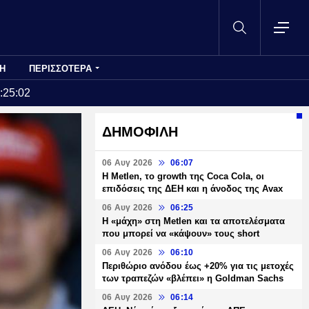
Η
ΠΕΡΙΣΣΟΤΕΡΑ
:25:02
ΔΗΜΟΦΙΛΗ
06 Αυγ 2026
06:07
H Metlen, το growth της Coca Cola, οι
επιδόσεις της ΔΕΗ και η άνοδος της Avax
06 Αυγ 2026
06:25
H «μάχη» στη Metlen και τα αποτελέσματα
που μπορεί να «κάψουν» τους short
06 Αυγ 2026
06:10
Περιθώριο ανόδου έως +20% για τις μετοχές
των τραπεζών «βλέπει» η Goldman Sachs
06 Αυγ 2026
06:14