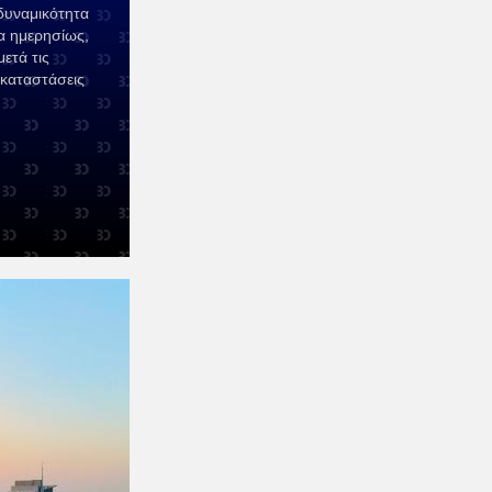
δυναμικότητα
α ημερησίως,
ετά τις
γκαταστάσεις