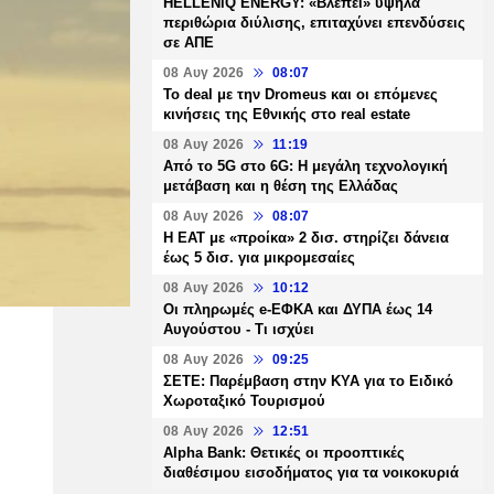
HELLENiQ ENERGY: «Βλέπει» υψηλά
περιθώρια διύλισης, επιταχύνει επενδύσεις
σε ΑΠΕ
08 Αυγ 2026
08:07
Το deal με την Dromeus και οι επόμενες
κινήσεις της Εθνικής στο real estate
08 Αυγ 2026
11:19
Από το 5G στο 6G: Η μεγάλη τεχνολογική
μετάβαση και η θέση της Ελλάδας
08 Αυγ 2026
08:07
Η ΕΑΤ με «προίκα» 2 δισ. στηρίζει δάνεια
έως 5 δισ. για μικρομεσαίες
08 Αυγ 2026
10:12
Οι πληρωμές e-ΕΦΚΑ και ΔΥΠΑ έως 14
Αυγούστου - Τι ισχύει
08 Αυγ 2026
09:25
ΣΕΤΕ: Παρέμβαση στην ΚΥΑ για το Ειδικό
Χωροταξικό Τουρισμού
08 Αυγ 2026
12:51
Alpha Bank: Θετικές οι προοπτικές
διαθέσιμου εισοδήματος για τα νοικοκυριά