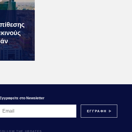
επίθεσης
ακινούς
ράν
Εγγραφεiτε στο Newsletter
FOLLOW THE UPDATES