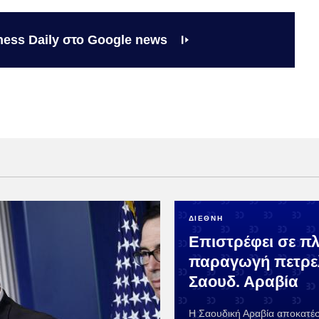
ness Daily στο Google news
ΔΙΕΘΝΗ
Επιστρέφει σε π
παραγωγή πετρε
Σαουδ. Αραβία
Η Σαουδική Αραβία αποκατέ