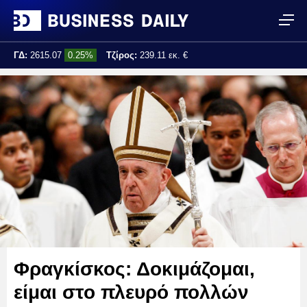
ΓΔ:
2615.07
0.25%
Τζίρος:
239.11 εκ. €
Τελ. ενημέρωση:
17:25:01
Φραγκίσκος: Δοκιμάζομαι,
είμαι στο πλευρό πολλών