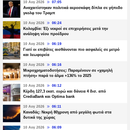
10 Αυγ 2026
07:05
Αναχαιτίστηκαν πολιτικά αεροσκάφη δίπλα σε γήπεδο
γκολφ του Τραμπ
10 Αυγ 2026
06:24
Κολομβία: Έξι νεκροί σε επιχειρήσεις μετά την
ανάληψη νέου προέδρου
10 Αυγ 2026
06:19
Γιατί οι επιβάτες αισθάνονται πιο ασφαλείς σε μετρό
και λεωφορεία
10 Αυγ 2026
06:16
Μικροχρηματοδοτήσεις: Παραμένουν σε «χαμηλή
πτήση» παρά το άλμα +136% το 2025
10 Αυγ 2026
06:12
Κέρδη 127,3 εκατ. ευρώ και δάνεια 4 δισ. από
CrediaBank και Optima bank
10 Αυγ 2026
06:11
Καναδάς: Νεκρή 80χρονη από μεγάλη φωτιά στα
δυτικά της χώρας
10 Αυγ 2026
06:09