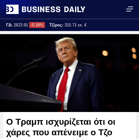
ΓΔ:
2623.91
-0.18%
Τζίρος:
315.71 εκ. €
Τελ. ενημέρωση:
17:25:04
Ο Τραμπ ισχυρίζεται ότι οι
χάρες που απένειμε ο Τζο