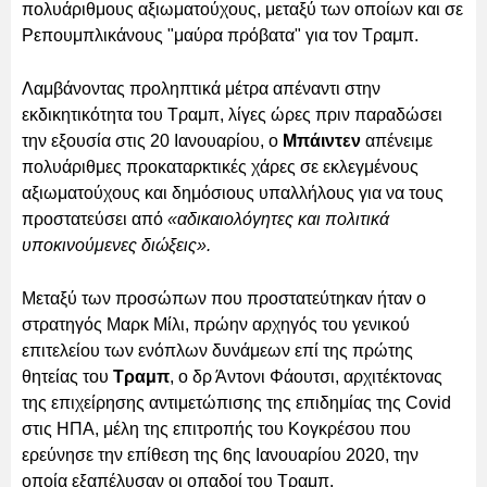
πολυάριθμους αξιωματούχους, μεταξύ των οποίων και σε
Ρεπουμπλικάνους "μαύρα πρόβατα" για τον Τραμπ.
Λαμβάνοντας προληπτικά μέτρα απέναντι στην
εκδικητικότητα του Τραμπ, λίγες ώρες πριν παραδώσει
την εξουσία στις 20 Ιανουαρίου, ο
Μπάιντεν
απένειμε
πολυάριθμες προκαταρκτικές χάρες σε εκλεγμένους
αξιωματούχους και δημόσιους υπαλλήλους για να τους
προστατεύσει από
«αδικαιολόγητες και πολιτικά
υποκινούμενες διώξεις».
Μεταξύ των προσώπων που προστατεύτηκαν ήταν ο
στρατηγός Μαρκ Μίλι, πρώην αρχηγός του γενικού
επιτελείου των ενόπλων δυνάμεων επί της πρώτης
θητείας του
Τραμπ
, ο δρ Άντονι Φάουτσι, αρχιτέκτονας
της επιχείρησης αντιμετώπισης της επιδημίας της Covid
στις ΗΠΑ, μέλη της επιτροπής του Κογκρέσου που
ερεύνησε την επίθεση της 6ης Ιανουαρίου 2020, την
οποία εξαπέλυσαν οι οπαδοί του Τραμπ.