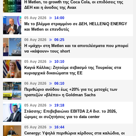
H Metlen, το growth της Coca Cola, οι επιδόσεις της
ΔΕΗ και η άνοδος της Avax
05 Αυγ 2026
14:00
Με το βλέμμα στραμμένο σε ΔΕΗ, HELLENiQ ENERGY
και Metlen οι επενδυτές
06 Αυγ 2026
06:25
H «μάχη» στη Metlen και τα αποτελέσματα που μπορεί
να «κάψουν» τους short
05 Αυγ 2026
10:10
Καγιά Κάλλας: Ζητούμε σεβασμό της Τουρκίας στα
κυριαρχικά δικαιώματα της ΕΕ
06 Αυγ 2026
06:10
Περιθώριο ανόδου έως +20% για τις μετοχές των
τραπεζών «βλέπει» η Goldman Sachs
05 Αυγ 2026
19:18
Στάσσης: Επιβεβαιώνει EBITDA 2,4 δισ. το 2026,
ώριμες οι συζητήσεις για το data center
05 Αυγ 2026
16:44
Cenergy: Υψηλά περιθώρια κέρδους στα καλώδια, οι