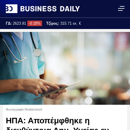
ΓΔ:
2623.91
-0.18%
Τζίρος:
315.71 εκ. €
Τελ. ενημέρωση:
17:25:04
Φωτογραφία Shutterstock
ΗΠΑ: Αποπέμφθηκε η