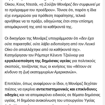
Οίκου, Κους Ντεσάι,
«η Σούζαν Μονάρεζ δεν συμφωνεί με
το πρόγραμμα του προέδρου»
. Τόνισε ότι, παρότι η ίδια
είχε ενημερώσει για πρόθεση παραίτησης, τελικά
αρνήθηκε να το πράξει, οδηγώντας έτσι στην επίσημη
απομάκρυνσή της από τα καθήκοντά της.
Οι δικηγόροι της Μονάρεζ υπογράμμισαν ότι
«δεν έχει
ούτε παραιτηθεί, ούτε λάβει ειδοποίηση από τον Λευκό
Οίκο ότι απαλλάχτηκε από τα καθήκοντά της»
.
Κατηγόρησαν τον Ρόμπερτ Κένεντι Τζούνιορ για
εργαλειοποίηση της δημόσιας υγείας
για πολιτικούς
σκοπούς, τονίζοντας πως οι κινήσεις του
«θέτουν σε
κίνδυνο τη ζωή εκατομμυρίων Αμερικανών»
.
Επιπλέον, όπως αναφέρουν οι ίδιοι, η Μονάρεζ δεχόταν
πιέσεις να εγκρίνει
αντιεπιστημονικές και επικίνδυνες
οδηγίες
και να απομακρύνει ειδικούς σε θέματα δημόσιας
υγείας. Η δημόσια ανακοίνωση του υπουργείου Υγείας