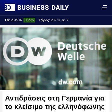
ΓΔ:
2615.07
0.25%
Τζίρος:
239.11 εκ. €
Τελ. ενημέρωση:
17:25:01
Αντιδράσεις στη Γερμανία για
το κλείσιμο της ελληνόφωνης