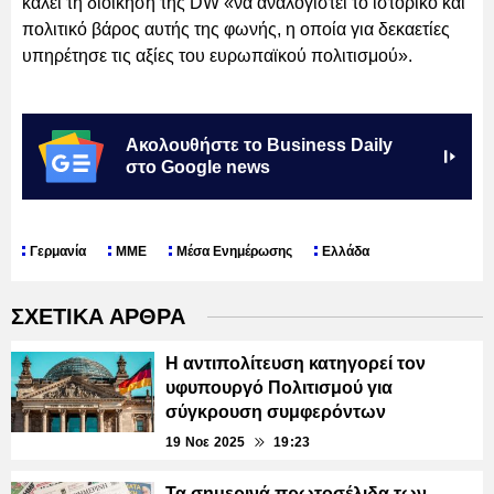
καλεί τη διοίκηση της DW «να αναλογιστεί το ιστορικό και
πολιτικό βάρος αυτής της φωνής, η οποία για δεκαετίες
υπηρέτησε τις αξίες του ευρωπαϊκού πολιτισμού».
Ακολουθήστε το Business Daily
στο Google news
Γερμανία
ΜΜΕ
Μέσα Ενημέρωσης
Ελλάδα
ΣΧΕΤΙΚΑ ΑΡΘΡΑ
Η αντιπολίτευση κατηγορεί τον
υφυπουργό Πολιτισμού για
σύγκρουση συμφερόντων
19 Νοε 2025
19:23
Τα σημερινά πρωτοσέλιδα των