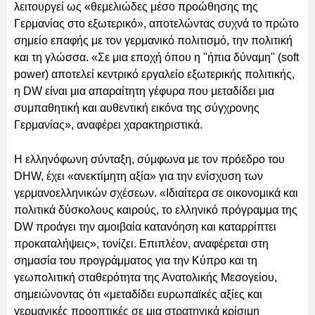
λειτουργεί ως «θεμελιώδες μέσο προώθησης της
Γερμανίας στο εξωτερικό», αποτελώντας συχνά το πρώτο
σημείο επαφής με τον γερμανικό πολιτισμό, την πολιτική
και τη γλώσσα. «Σε μια εποχή όπου η "ήπια δύναμη" (soft
power) αποτελεί κεντρικό εργαλείο εξωτερικής πολιτικής,
η DW είναι μια απαραίτητη γέφυρα που μεταδίδει μια
συμπαθητική και αυθεντική εικόνα της σύγχρονης
Γερμανίας», αναφέρει χαρακτηριστικά.
Η ελληνόφωνη σύνταξη, σύμφωνα με τον πρόεδρο του
DHW, έχει «ανεκτίμητη αξία» για την ενίσχυση των
γερμανοελληνικών σχέσεων. «Ιδιαίτερα σε οικονομικά και
πολιτικά δύσκολους καιρούς, το ελληνικό πρόγραμμα της
DW προάγει την αμοιβαία κατανόηση και καταρρίπτει
προκαταλήψεις», τονίζει. Επιπλέον, αναφέρεται στη
σημασία του προγράμματος για την Κύπρο και τη
γεωπολιτική σταθερότητα της Ανατολικής Μεσογείου,
σημειώνοντας ότι «μεταδίδει ευρωπαϊκές αξίες και
γερμανικές προοπτικές σε μια στρατηγικά κρίσιμη